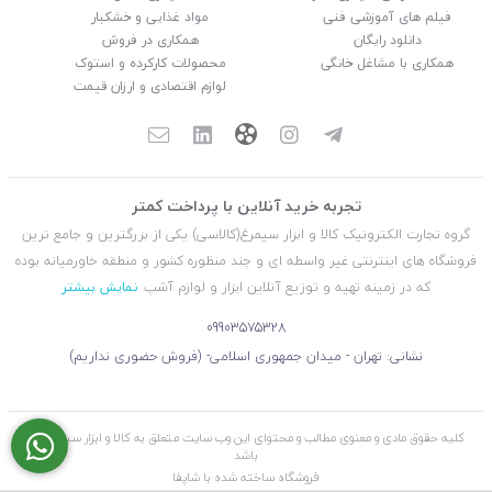
فیلم های آموزشی فنی
مواد غذایی و خشکبار
دانلود رایگان
همکاری در فروش
همکاری با مشاغل خانگی
محصولات کارکرده و استوک
لوازم اقتصادی و ارزان قیمت
تجربه خرید آنلاین با پرداخت کمتر
گروه تجارت الکترونیک کالا و ابزار سیمرغ(کالاسی) یکی از بزرگترین و جامع ترین
فروشگاه های اینترنتی غیر واسطه ای و چند منظوره کشور و منطقه خاورمیانه بوده
که در زمینه تهیه و توزیع آنلاین ابزار و لوازم آشپ
نمایش بیشتر
09903575328
نشانی: تهران - میدان جمهوری اسلامی- (فروش حضوری نداریم)
کلیه حقوق مادی و معنوی مطالب و محتوای این وب سایت متعلق به کالا و ابزار سیمرغ می
باشد
فروشگاه ساخته شده با شاپفا