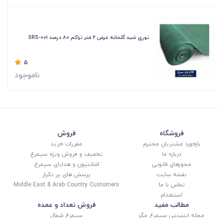
توری شید گلخانه عرض ۲ متر تراکم ۸۰ درصد SRS-001
5
ناموجود
فروشگاه
فروش
بازخورد مشتریان محترم
مقررات خرید
درباره ما
تخفیف و فروش ویژه سیمرغ
مجوزهای قانونی
اشانتیون و هدایای سیمرغ
نقشه سایت
پرسش های پر تکرار
تماس با ما
Middle East & Arab Country Customers
استخدام
مطالب مفید
فروش تعداد و عمده
مجله اینترنتی سیمرغ مگز
سیمرغ شمال