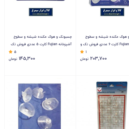
 هوک مکنده شیشه و سطوح
چسبونک و هوک مکنده شیشه و سطوح
آشپزخانه Fujian کارت 6 عددی فروش تک و
آشپزخانه Fujian کارت 5 عددی فروش تک
و تعداد KCB-010
5
1
145,300
203,700
تومان
تومان