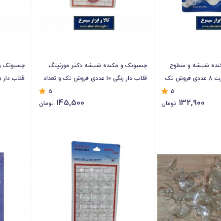
نده شیشه و سطوح
چسبونک و مکنده شیشه دکتر مورنینگ
چسبونک و
آشپزخانه Fujian کارت 8 عددی فروش تک
قلاب دار رنگی ۱۰ عددی فروش تک و تعداد
KCB-003
KCB-004
5
5
145,500
132,900
تومان
تومان