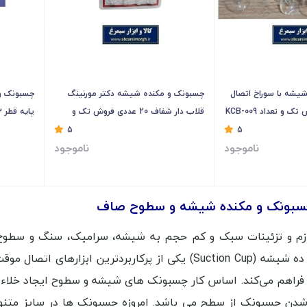
یشه با سوراخ اتصال
چسبونک و مکنده شیشه دکتر مورنینگ
چسبونک و
قلاب دار شفاف 20 عددی فروش تک و
پایه قطر ۳ سانت خارجی KCB-002
تعدادKCB-007
5
5
ناموجود
ناموجود
چسبونک و مکنده شیشه و سطوح صاف
استفاده نمود. ده شیشه (Suction Cup) یکی از پرکاربرد
شدن چسبونک از سطح می باشد. امروزه چسبونک ها در سایز متنوع 