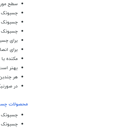
سطح مورد 
چسبونک ی
چسبونک و 
چسبونک و مکنده 
برای چسبب
برای اتصا
مکنده یا
بهتر است 24 ساعت صبر نموده و سپس لوازم را به آن آوی
هر چندین 
در صورتیک
محصولات چسبو
چسبونک و هوک 
چسبونک و هوک 