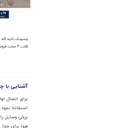
چسبونک تکیه گاه ش
قلاب 3 سانت فروش تک و تعداد KCB-009
آشنایی با 
هوا برای جدا 