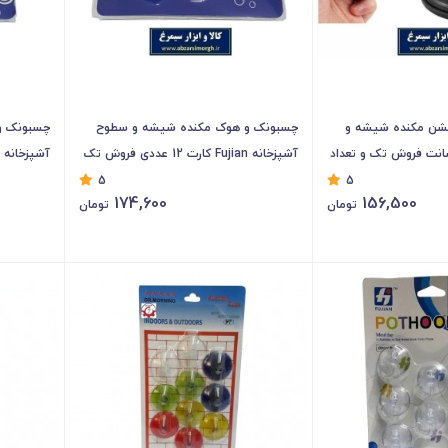
شن مکنده شیشه و
چسبونک و هوک مکنده شیشه و سطوح
چسبونک و
اری قطر 5.5 سانت فروش تک و تعداد
آشپزخانه Fujian کارت 12 عددی فروش تک
و تعداد KCB-013
تعداد KCB-011
5
5
174,600
156,500
تومان
تومان