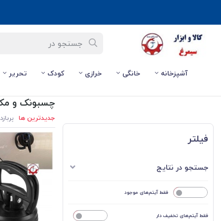
آشپزخانه
خانگی
خرازی
کودک
تحریر
صفحه اصلی
/
خرازی
/
چسبونک و مکنده شیشه
چسبونک و مک
جدیدترین ها
پربازد
فیلتر
جستجو در نتایج
خیر
فقط آیتم‌های موجود
فقط آیتم‌های تخفیف دار
خیر