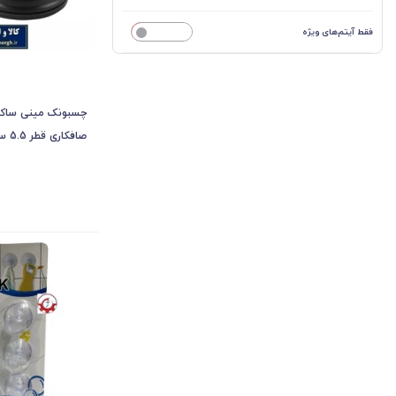
فقط آیتم‌های ویژه
خیر
چسبونک مینی ساک
صافک
KAS-003