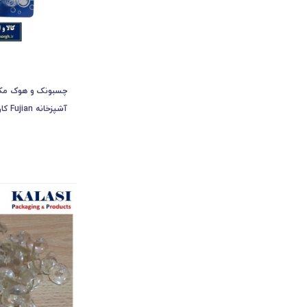
چسبونک و هوک مک
و تعداد KCB-005