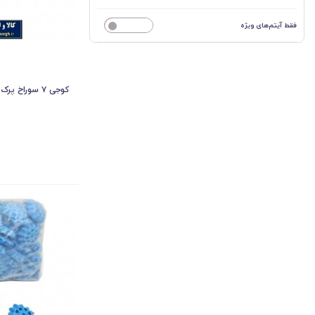
فقط آیتم‌های ویژه
خیر
کوجی ۷ سوراخ پرک دار HKO-005