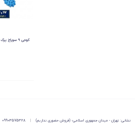
کوجی ۹ سوراخ پرک دار HKO-001
نشانی: تهران - میدان جمهوری اسلامی- (فروش حضوری نداریم)
|
09903575328