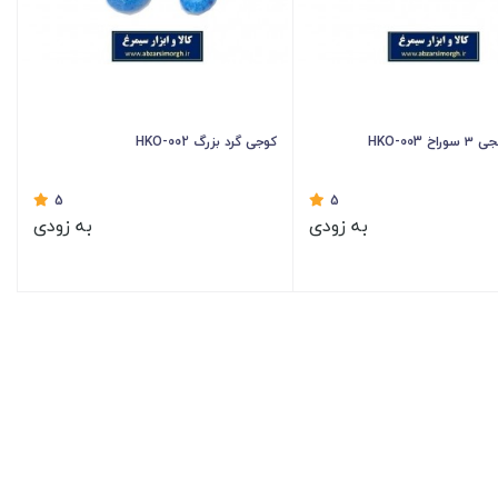
 HKO-003
کوجی گرد بزرگ HKO-002
5
5
به زودی
به زودی