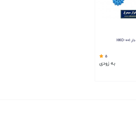
5
به زودی