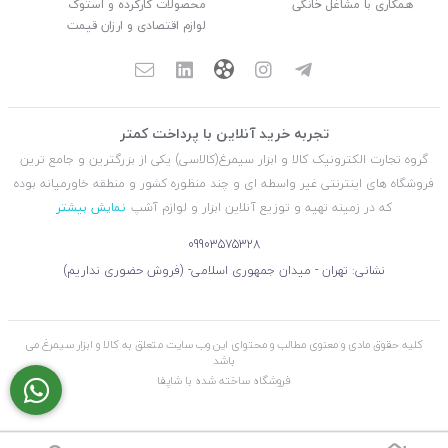
همکاری با مشاغل خانگی
محصولات کارکرده و استوک
لوازم اقتصادی و ارزان قیمت
تجربه خرید آنلاین با پرداخت کمتر
گروه تجارت الکترونیک کالا و ابزار سیمرغ(کالاسی) یکی از بزرگترین و جامع ترین
فروشگاه های اینترنتی غیر واسطه ای و چند منظوره کشور و منطقه خاورمیانه بوده
که در زمینه تهیه و توزیع آنلاین ابزار و لوازم آشپ
نمایش بیشتر
09903575328
نشانی: تهران - میدان جمهوری اسلامی- (فروش حضوری نداریم)
کلیه حقوق مادی و معنوی مطالب و محتوای این وب سایت متعلق به کالا و ابزار سیمرغ می
باشد
فروشگاه ساخته شده با شاپفا