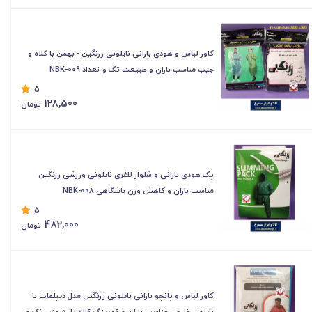
کاور لباس و هودی بارانی نایلونی زرنگین - بهمن با کلاه و
جیب مناسب باران و طبیعت تک و تعداد NBK-009
5
128,500
تومان
پک هودی بارانی و شلوار لاغری نایلونی ورزشی زرنگین
مناسب باران و کاهش وزن باشگاهی NBK-008
5
482,000
تومان
کاور لباس و پانچو بارانی نایلونی زرنگین مدل دیپلمات با
نایلون خارجی مناسب باران و کمپینگ کلاه دار فروش تک و