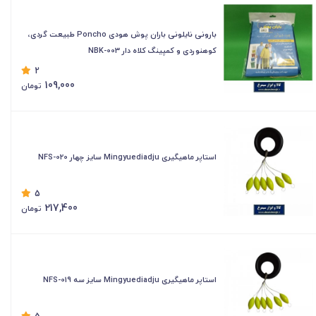
بارونی نایلونی باران پوش هودی Poncho طبیعت گردی،
کوهنوردی و کمپینگ کلاه دار NBK-003
2
109,000
تومان
استاپر ماهیگیری Mingyuediadju سایز چهار NFS-020
5
217,400
تومان
استاپر ماهیگیری Mingyuediadju سایز سه NFS-019