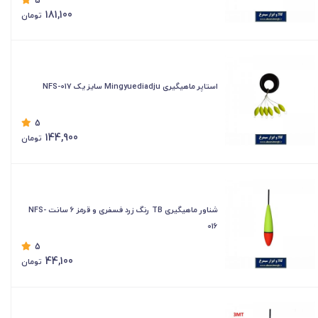
5
181,100
تومان
استاپر ماهیگیری Mingyuediadju سایز یک NFS-017
5
144,900
تومان
شناور ماهیگیری TB رنگ زرد فسفری و قرمز 6 سانت NFS-
016
5
44,100
تومان