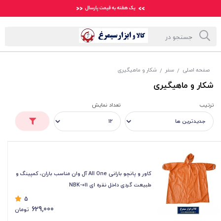
صفحه اصلی
سفر
شکار و ماهیگیری
/
/
شکار و ماهیگیری
ترتیب
تعداد نمایش
کاور و پانچو بارانی All One آل وان مناسب باران، کمپینگ و
طبیعت گردی داخل نقره ای NBK-011
5
629,000
تومان