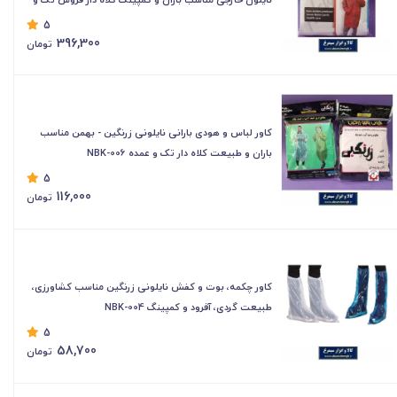
تعداد NBK-007
5
396,300
تومان
کاور لباس و هودی بارانی نایلونی زرنگین - بهمن مناسب
باران و طبیعت کلاه دار تک و عمده NBK-006
5
116,000
تومان
کاور چکمه، بوت و کفش نایلونی زرنگین مناسب کشاورزی،
طبیعت گردی، آفرود و کمپینگ NBK-004
5
58,700
تومان