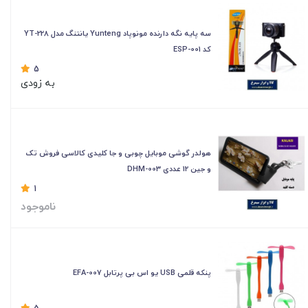
سه پایه نگه دارنده مونوپاد Yunteng یانتنگ مدل YT-228
کد ESP-001
5
به زودی
هولدر گوشی موبایل چوبی و جا کلیدی کالاسی فروش تک
و جین 12 عددی DHM-003
1
ناموجود
پنکه قلمی USB یو اس بی پرتابل EFA-007