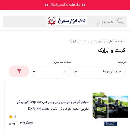
صفحه اصلی
دیجیتال
گجت و ابزارک
/
/
گجت و ابزارک
ترتیب
تعداد نمایش
هولدر گوشی موبایل و جی پی اس Grip Go گریپ گو
خارجی جعبه دار فروش تک و تعداد DHM-001
5
135,500
تومان