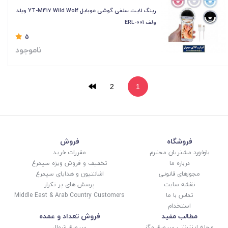
رینگ لایت سلفی گوشی موبایل YT-M417 Wild Wolf‌ ویلد
ولف ERL-001
5
ناموجود
2
1
فروشگاه
فروش
بازخورد مشتریان محترم
مقررات خرید
درباره ما
تخفیف و فروش ویژه سیمرغ
مجوزهای قانونی
اشانتیون و هدایای سیمرغ
نقشه سایت
پرسش های پر تکرار
تماس با ما
Middle East & Arab Country Customers
استخدام
مطالب مفید
فروش تعداد و عمده
مجله اینترنتی سیمرغ مگز
سیمرغ شمال