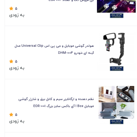
5
به زودی
هولدر گوشی موبایل و جی پی اس Universal Clip مدل
آینه ای خودرو DHM-004
5
به زودی
نظم دهنده و ارگانایزر سیم و کابل برق و شارژر گوشی
موبایل I Box آی باکس سایز بزرگ EOR-001
5
به زودی