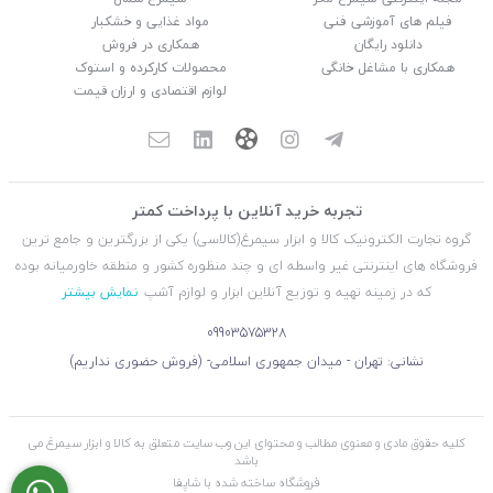
فیلم های آموزشی فنی
مواد غذایی و خشکبار
دانلود رایگان
همکاری در فروش
همکاری با مشاغل خانگی
محصولات کارکرده و استوک
لوازم اقتصادی و ارزان قیمت
تجربه خرید آنلاین با پرداخت کمتر
گروه تجارت الکترونیک کالا و ابزار سیمرغ(کالاسی) یکی از بزرگترین و جامع ترین
فروشگاه های اینترنتی غیر واسطه ای و چند منظوره کشور و منطقه خاورمیانه بوده
که در زمینه تهیه و توزیع آنلاین ابزار و لوازم آشپ
نمایش بیشتر
09903575328
نشانی: تهران - میدان جمهوری اسلامی- (فروش حضوری نداریم)
کلیه حقوق مادی و معنوی مطالب و محتوای این وب سایت متعلق به کالا و ابزار سیمرغ می
باشد
فروشگاه ساخته شده با شاپفا