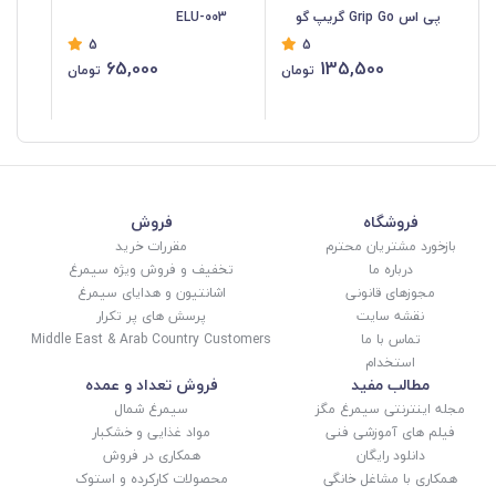
پی اس Grip Go گریپ گو
ELU-003
5
5
خارجی جعبه دار فروش تک و
65,000
135,500
تومان
تومان
تعداد DHM-001
فروشگاه
فروش
بازخورد مشتریان محترم
مقررات خرید
درباره ما
تخفیف و فروش ویژه سیمرغ
مجوزهای قانونی
اشانتیون و هدایای سیمرغ
نقشه سایت
پرسش های پر تکرار
تماس با ما
Middle East & Arab Country Customers
استخدام
مطالب مفید
فروش تعداد و عمده
مجله اینترنتی سیمرغ مگز
سیمرغ شمال
فیلم های آموزشی فنی
مواد غذایی و خشکبار
دانلود رایگان
همکاری در فروش
همکاری با مشاغل خانگی
محصولات کارکرده و استوک