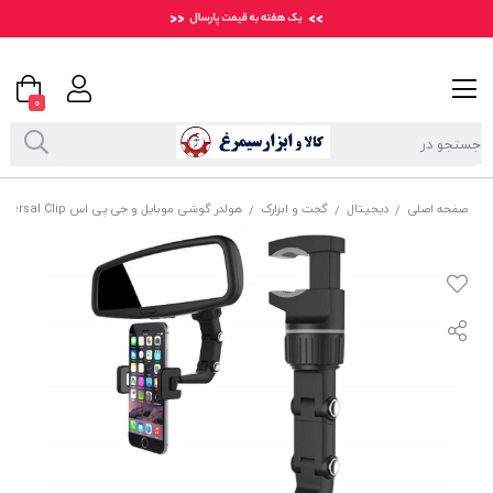
0
صفحه اصلی
دیجیتال
گجت و ابزارک
هولدر گوشی موبایل و جی پی اس Universal Clip مدل آینه ای خودرو DHM-004
/
/
/