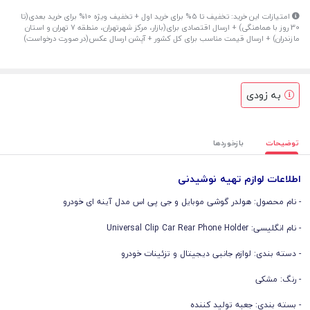
امتیازات این خرید: تخفیف تا 5% برای خرید اول + تخفیف ویژه 10% برای خرید بعدی(تا
30 روز با هماهنگی) + ارسال اقتصادی برای(بازار، مرکز شهرتهران، منطقه 7 تهران و استان
مازندران) + ارسال قیمت مناسب برای کل کشور + آپشن ارسال عکس(در صورت درخواست)
به زودی
توضیحات
بازخوردها
اطلاعات لوازم تهیه نوشیدنی
- نام محصول: هولدر گوشی موبایل و جی پی اس مدل آینه ای خودرو
- نام انگلیسی: Universal Clip Car Rear Phone Holder
- دسته بندی: لوازم جانبی دیجیتال و تزئینات خودرو
- رنگ: مشکی
- بسته بندی: جعبه تولید کننده