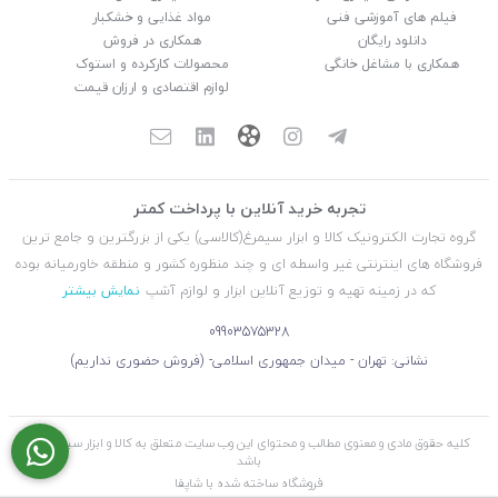
فیلم های آموزشی فنی
مواد غذایی و خشکبار
دانلود رایگان
همکاری در فروش
همکاری با مشاغل خانگی
محصولات کارکرده و استوک
لوازم اقتصادی و ارزان قیمت
تجربه خرید آنلاین با پرداخت کمتر
گروه تجارت الکترونیک کالا و ابزار سیمرغ(کالاسی) یکی از بزرگترین و جامع ترین
فروشگاه های اینترنتی غیر واسطه ای و چند منظوره کشور و منطقه خاورمیانه بوده
که در زمینه تهیه و توزیع آنلاین ابزار و لوازم آشپ
نمایش بیشتر
09903575328
نشانی: تهران - میدان جمهوری اسلامی- (فروش حضوری نداریم)
کلیه حقوق مادی و معنوی مطالب و محتوای این وب سایت متعلق به کالا و ابزار سیمرغ می
باشد
فروشگاه ساخته شده با شاپفا