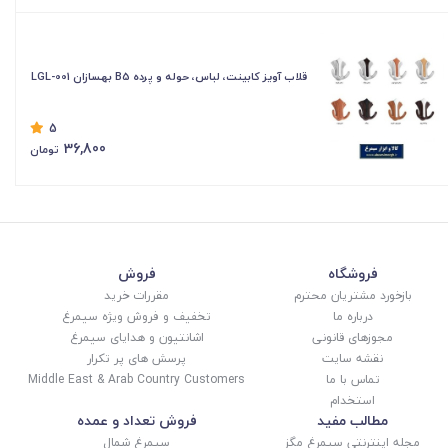
قلاب آویز کابینت، لباس، حوله و پرده B5 بهسازان LGL-001
5
36,800
تومان
فروشگاه
فروش
بازخورد مشتریان محترم
مقررات خرید
درباره ما
تخفیف و فروش ویژه سیمرغ
مجوزهای قانونی
اشانتیون و هدایای سیمرغ
نقشه سایت
پرسش های پر تکرار
تماس با ما
Middle East & Arab Country Customers
استخدام
مطالب مفید
فروش تعداد و عمده
مجله اینترنتی سیمرغ مگز
سیمرغ شمال