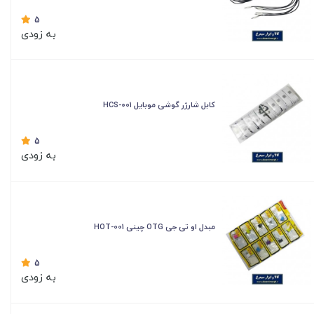
5
به زودی
کابل شارژر گوشی موبایل HCS-001
5
به زودی
مبدل او تی جی OTG چینی HOT-001
5
به زودی