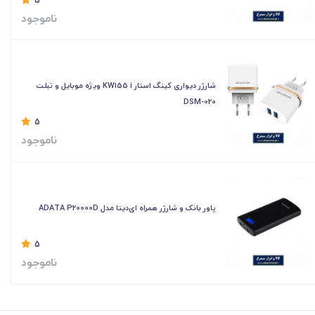
5
ناموجود
شارژر دیواری کینگ استار KW155 i ویژه موبایل و تبلت
DSM-020
5
ناموجود
پاور بانک و شارژر همراه ای‌دیتا مدل ADATA P20000D
5
ناموجود