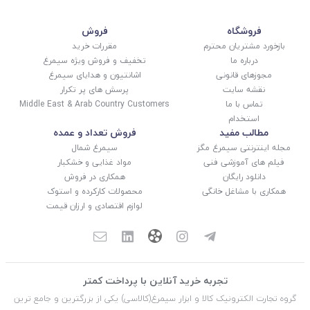
فروشگاه
فروش
بازخورد مشتریان محترم
مقررات خرید
درباره ما
تخفیف و فروش ویژه سیمرغ
مجوزهای قانونی
اشانتیون و هدایای سیمرغ
نقشه سایت
پرسش های پر تکرار
تماس با ما
Middle East & Arab Country Customers
استخدام
مطالب مفید
فروش تعداد و عمده
مجله اینترنتی سیمرغ مگز
سیمرغ شمال
فیلم های آموزشی فنی
مواد غذایی و خشکبار
دانلود رایگان
همکاری در فروش
همکاری با مشاغل خانگی
محصولات کارکرده و استوک
لوازم اقتصادی و ارزان قیمت
تجربه خرید آنلاین با پرداخت کمتر
گروه تجارت الکترونیک کالا و ابزار سیمرغ(کالاسی) یکی از بزرگترین و جامع ترین