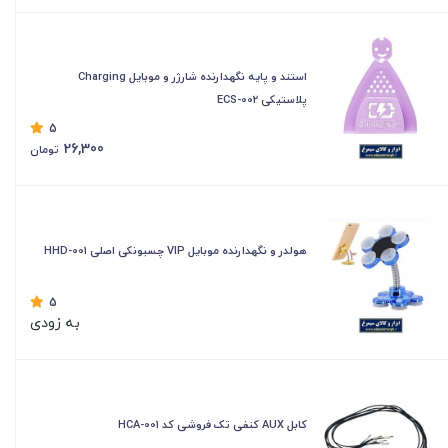
استند و پایه نگهدارنده شارژر و موبایل Charging
پلاستیکی ECS-002
5
26,300
تومان
هولدر و نگهدارنده موبایل VIP چسبونکی اصلی HHD-001
5
به زودی
کابل AUX کنفی تک فروشی کد HCA-001