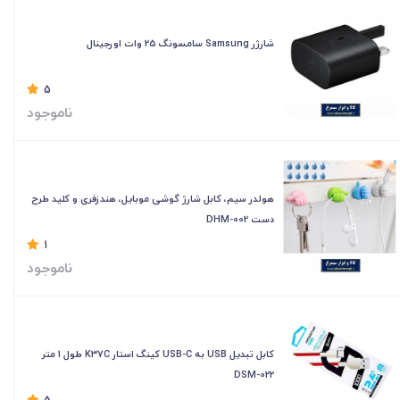
شارژر Samsung سامسونگ 25 وات اورجینال
5
ناموجود
هولدر سیم، کابل شارژ گوشی موبایل، هندزفری و کلید طرح
دست DHM-002
1
ناموجود
کابل تبدیل USB به USB-C کینگ استار K37C طول 1 متر
DSM-022