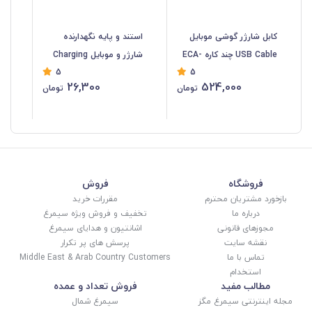
کابل شارژر گوشی موبایل
استند و پایه نگهدارنده
USB Cable چند کاره ECA-
شارژر و موبایل Charging
5
5
005
پلاستیکی ECS-002
26,300
524,000
تومان
تومان
فروشگاه
فروش
بازخورد مشتریان محترم
مقررات خرید
درباره ما
تخفیف و فروش ویژه سیمرغ
مجوزهای قانونی
اشانتیون و هدایای سیمرغ
نقشه سایت
پرسش های پر تکرار
تماس با ما
Middle East & Arab Country Customers
استخدام
مطالب مفید
فروش تعداد و عمده
مجله اینترنتی سیمرغ مگز
سیمرغ شمال