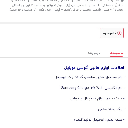
امتیازات این خرید: تخفیف تا 5% برای خرید اول + تخفیف ویژه 10% برای خرید دوم و
بالاتر(با هماهنگی) + ارسال اقتصادی برای(بازار، مرکز شهرتهران، منطقه 7 تهران و استان
مازندران) + ارسال قیمت مناسب برای کل کشور + آپشن ارسال عکس(در صورت درخواست)
ناموجود
توضیحات
بازخوردها
اطلاعات لوازم جانبی گوشی موبایل
- نام محصول: ‌شارژر سامسونگ 25 وات اورجینال
- نام انگلیسی: Samsung Charger 25 Wat
- دسته بندی: لوازم دیجیتال و موبایل
- رنگ بدنه: مشکی
- بسته بندی: اورجینال تولید کننده