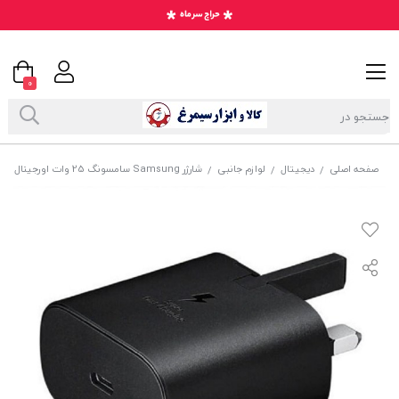
0
صفحه اصلی
دیجیتال
لوازم جانبی
شارژر Samsung سامسونگ 25 وات اورجینال
/
/
/