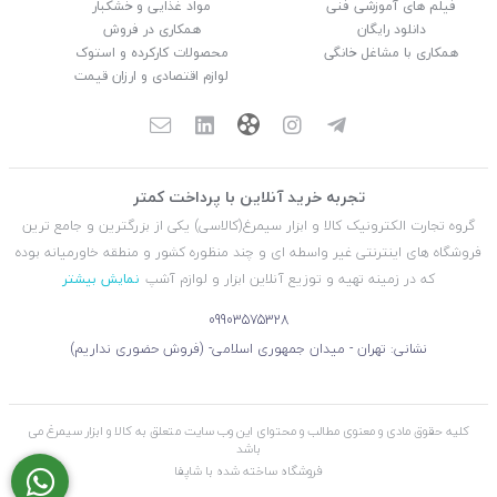
فیلم های آموزشی فنی
مواد غذایی و خشکبار
دانلود رایگان
همکاری در فروش
همکاری با مشاغل خانگی
محصولات کارکرده و استوک
لوازم اقتصادی و ارزان قیمت
تجربه خرید آنلاین با پرداخت کمتر
گروه تجارت الکترونیک کالا و ابزار سیمرغ(کالاسی) یکی از بزرگترین و جامع ترین
فروشگاه های اینترنتی غیر واسطه ای و چند منظوره کشور و منطقه خاورمیانه بوده
که در زمینه تهیه و توزیع آنلاین ابزار و لوازم آشپ
نمایش بیشتر
09903575328
نشانی: تهران - میدان جمهوری اسلامی- (فروش حضوری نداریم)
کلیه حقوق مادی و معنوی مطالب و محتوای این وب سایت متعلق به کالا و ابزار سیمرغ می
باشد
فروشگاه ساخته شده با شاپفا