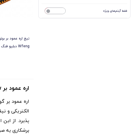
فقط آیتم‌های ویژه
خیر
Wfeng دبلیو فنگ BTA-002
اره عمود بر
w
اره عمود بر گو
الکتریکی و تی
پذیرد. از این 
برشکاری به صو