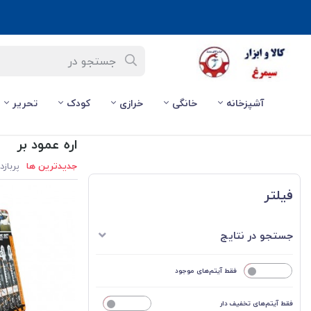
آشپزخانه
خانگی
خرازی
کودک
تحریر
صفحه اصلی
/
ابزار برقی
/
اره عمود بر
اره عمود بر
جدیدترین ها
پربازد
فیلتر
جستجو در نتایج
خیر
فقط آیتم‌های موجود
فقط آیتم‌های تخفیف دار
خیر