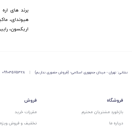
برند های اره 
هیوندای، ماکی
اریکسون، رابین،
نشانی: تهران - میدان جمهوری اسلامی- (فروش حضوری نداریم)
|
09903575328
فروشگاه
فروش
بازخورد مشتریان محترم
مقررات خرید
درباره ما
تخفیف و فروش ویژه