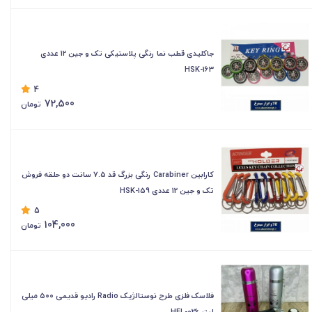
جاکلیدی قطب نما رنگی پلاستیکی تک و جین 12 عددی
HSK-163
4
72,500
تومان
کارابین Carabiner رنگی بزرگ قد 7.5 سانت دو حلقه فروش
تک و جین 12 عددی HSK-159
5
104,000
تومان
فلاسک فلزی طرح نوستالژیک Radio رادیو قدیمی ۵۰۰ میلی
لیتر HFL-026