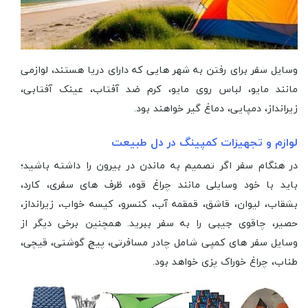
وسایل سفر برای رفتن به شهر هایی که دارای دریا هستند، لوازمی
مانند مایو، لباس روی مایو، کرم ضد آفتاب، عینک آفتابی،
زیرانداز، دمپایی، دماغ گیر خواهند بود.
لوازم و تجهیزات کمپینگ در دل طبیعت
در هنگام سفر اگر تصمیم به ماندن در بیرون را داشته باشید؛
باید با خود وسایلی مانند چراغ قوه، ظرف های سفری، کارد،
بشقاب، لیوان، قاشق، قمقمه آب، کنسرو، کیسه خواب، زیرانداز،
حصیر، چاقوی جیبی را به سفر ببرید. همچنین برخی دیگر از
وسایل سفر های کمپی شامل چادر مسافرتی، پیچ گوشتی، قیچی،
طناب، چراغ خوراک پزی خواهد بود.