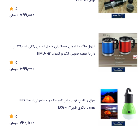
5
799,000
تومان
تراول ماگ یا لیوان مسافرتی داخل استیل رنگی 380ml درب
دار با جعبه فروش تک و تعداد HMU-013
5
499,000
تومان
چراغ و لامپ آویز چادر، کمپینگ و مسافرتی LED Tent
Lamp باتری خور ECG-013
5
220,500
تومان