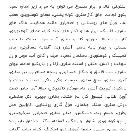
اینترنتی کالا و ابزار سیمرغ می توان به موارد زیر اشاره نمود:
پتوی نجات، اجاق گاز سفری، کوله پشتی، عصای کوهنوردی، قطب
نما، چراغ های روشنایی و اضطراری مانند هدلایت، ماگ های
سفری، فلاسک، ابزار ها و آچار های چند کاره، عصای کوهنوردی،
کارابین، چراغ زنبوری، کلمن، بطری آب، سوت نجات یا خطر،
صندلی و چهار پایه تاشو، آتش زنه، آفتابه مسافرتی، چادر
کمپینگ و کوهنوردی، دستمال فشرده، ظرف و گالن آب، قرص و ژل
سوخت و آتش، منقل و استند سفری، زغال و باربکیو آماده، لیوان
سفری، ست قاشق و چنگال مسافرتی، بیلچه مسافرتی، تبر سفری،
کتری سفری، ساچ سفری، بیسیم واکی تاکی، دستبند نجات و
پاراکورد، کبریت آتش زنه، خودکار تاکتیکال، چراغ آویز چادر، تخت
آویز، طناب، کپسول گاز، یخ خشک، بخاری جیبی، الکل صنعتی،
دوش سفری، سنگ چخماق، چراغ گازی روشنایی، کارابین حمل
بطری، چشم بند، دستکش، منقل سفری صحرایی سرخپوستی،
پانچو کوهنوردی، شلوار و بادگیر، قمقمه، سگک چخماق دار، پشه
بند، بخاری جیبی، جلیقه کوهنوردی، اسکارف، کلاه، نقاب آفتاب