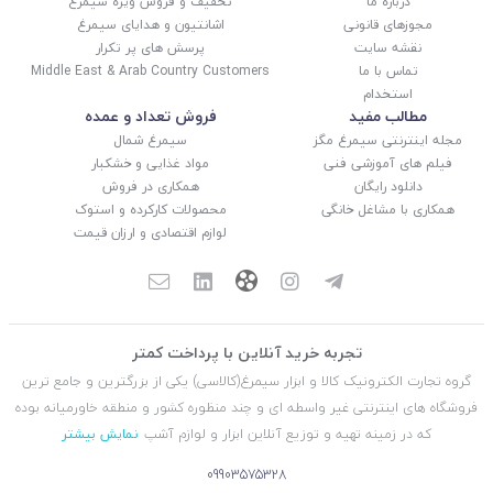
درباره ما
تخفیف و فروش ویژه سیمرغ
مجوزهای قانونی
اشانتیون و هدایای سیمرغ
نقشه سایت
پرسش های پر تکرار
تماس با ما
Middle East & Arab Country Customers
استخدام
مطالب مفید
فروش تعداد و عمده
مجله اینترنتی سیمرغ مگز
سیمرغ شمال
فیلم های آموزشی فنی
مواد غذایی و خشکبار
دانلود رایگان
همکاری در فروش
همکاری با مشاغل خانگی
محصولات کارکرده و استوک
لوازم اقتصادی و ارزان قیمت
تجربه خرید آنلاین با پرداخت کمتر
گروه تجارت الکترونیک کالا و ابزار سیمرغ(کالاسی) یکی از بزرگترین و جامع ترین
فروشگاه های اینترنتی غیر واسطه ای و چند منظوره کشور و منطقه خاورمیانه بوده
که در زمینه تهیه و توزیع آنلاین ابزار و لوازم آشپ
نمایش بیشتر
09903575328