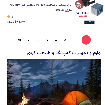
چراغ پیشانی و هدلایت Weidasi ویداسی مدل WD-542
شارژی ECG-016
5
629,000
تومان
7
6
5
4
3
2
1
لوازم و تجهیزات کمپینگ و طبیعت گردی