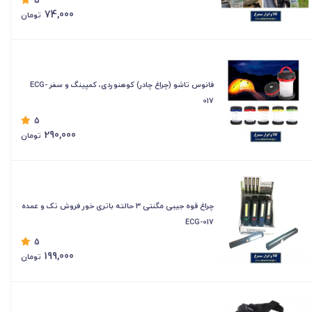
5
74,000
تومان
فانوس تاشو (چراغ چادر) کوهنوردی، کمپینگ و سفر ECG-
017
5
290,000
تومان
چراغ قوه جیبی مگنتی 3 حالته باتری خور فروش تک و عمده
ECG-017
5
199,000
تومان