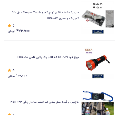
سر پیک شعله افکن تورچ کمپو Campo Torch مدل 920
کمپینگ و سفری HCA-024
5
472,500
تومان
چراغ قوه KEYA KY-2019 با یک باتری قلمی ECG-018
5
100,000
تومان
کارابین و گیره حمل بطری آب قطب نما دار رنگی HSK-094