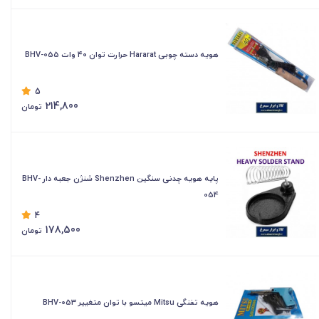
هویه دسته چوبی Hararat حرارت توان ۴۰ وات BHV-055
5
214,800
تومان
پایه هویه چدنی سنگین Shenzhen شنژن جعبه دار BHV-
054
4
178,500
تومان
هویه تفنگی Mitsu میتسو با توان متغییر BHV-053