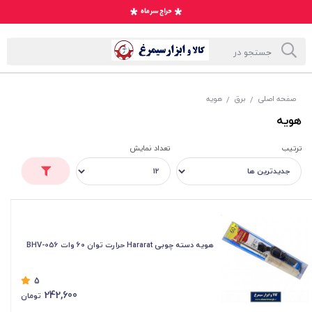
صفحه اصلی
برق
هویه
/
/
هویه
ترتیب
تعداد نمایش
هویه دسته چوبی Hararat حرارت توان ۶۰ وات BHV-056
5
242,600
تومان