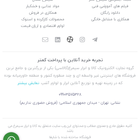
فیلم های آموزشی فنی
مواد غذایی و خشکبار
دانلود رایگان
همکاری در فروش
همکاری با مشاغل خانگی
محصولات کارکرده و استوک
لوازم اقتصادی و ارزان قیمت
تجربه خرید آنلاین با پرداخت کمتر
گروه تجارت الکترونیک کالا و ابزار سیمرغ(کالاسی) یکی از بزرگترین و جامع ترین
فروشگاه های اینترنتی غیر واسطه ای و چند منظوره کشور و منطقه خاورمیانه بوده
که در زمینه تهیه و توزیع آنلاین ابزار و لوازم آشپ
نمایش بیشتر
09903575328
نشانی: تهران - میدان جمهوری اسلامی- (فروش حضوری نداریم)
کلیه حقوق مادی و معنوی مطالب و محتوای این وب سایت متعلق به کالا و ابزار سیمرغ می
باشد
فروشگاه ساخته شده با شاپفا