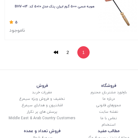
هویه مسی ۵۰۰ گرم ایران پتک مدل ۵۰۱۰ کد: BHV-014
5
ناموجود
2
1
فروشگاه
فروش
بازخورد مشتریان محترم
مقررات خرید
درباره ما
تخفیف و فروش ویژه سیمرغ
مجوزهای قانونی
اشانتیون و هدایای سیمرغ
نقشه سایت
پرسش های پر تکرار
تماس با ما
Middle East & Arab Country Customers
استخدام
مطالب مفید
فروش تعداد و عمده
مجله اینترنتی سیمرغ مگز
سیمرغ شمال