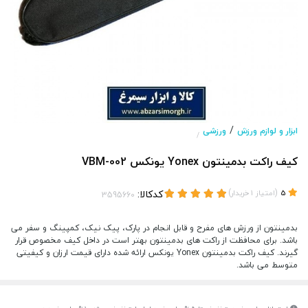
/
ابزار و لوازم ورزش
ورزشی
/
کیف راکت بدمینتون Yonex یونکس VBM-002
(
)
کدکالا:
5
امتیاز
1
خریدار
بدمینتون از ورزش های مفرح و قابل انجام در پارک، پیک نیک، کمپینگ و سفر می
باشد. برای محافظت از راکت های بدمینتون بهتر است در داخل کیف مخصوص قرار
گیرند. کیف راکت بدمینتون Yonex یونکس ارائه شده دارای قیمت ارزان و کیفیتی
متوسط می باشد.