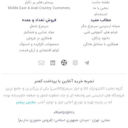
نقشه سایت
پرسش های پر تکرار
تماس با ما
Middle East & Arab Country Customers
استخدام
مطالب مفید
فروش تعداد و عمده
مجله اینترنتی سیمرغ مگز
سیمرغ شمال
فیلم های آموزشی فنی
مواد غذایی و خشکبار
دانلود رایگان
همکاری در فروش
همکاری با مشاغل خانگی
محصولات کارکرده و استوک
لوازم اقتصادی و ارزان قیمت
تجربه خرید آنلاین با پرداخت کمتر
گروه تجارت الکترونیک کالا و ابزار سیمرغ(کالاسی) یکی از بزرگترین و جامع ترین
فروشگاه های اینترنتی غیر واسطه ای و چند منظوره کشور و منطقه خاورمیانه بوده
که در زمینه تهیه و توزیع آنلاین ابزار و لوازم آشپ
نمایش بیشتر
09903575328
نشانی: تهران - میدان جمهوری اسلامی- (فروش حضوری نداریم)