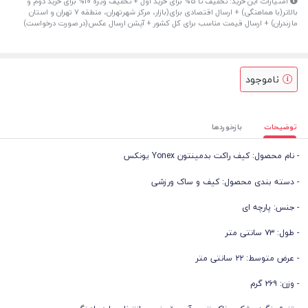
امتیازات این خرید: تخفیف تا 5% برای خرید اول + تخفیف ویژه 10% برای خرید دوم و
بالاتر(با هماهنگی) + ارسال اقتصادی برای(بازار، مرکز شهرتهران، منطقه 7 تهران و استان
مازندران) + ارسال قیمت مناسب برای کل کشور + آپشن ارسال عکس(در صورت درخواست)
ناموجود
توضیحات
بازخوردها
- نام محصول: کیف راکت بدمینتون Yonex یونکس
- دسته بندی محصول: کیف و ساک ورزشی
- جنس: پارچه ای
- طول: ۷۳ سانتی متر
- عرض متوسط: ۲۲ سانتی متر
- وزن: ۲۶۹ گرم