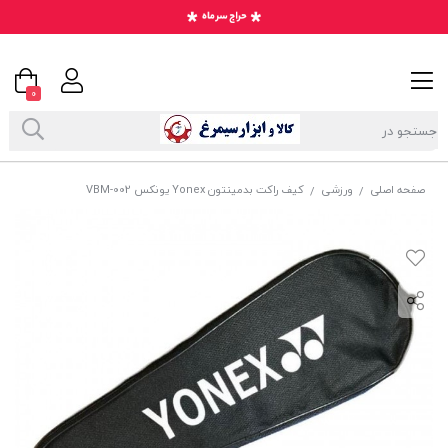
0
صفحه اصلی
ورزشی
کیف راکت بدمینتون Yonex یونکس VBM-002
/
/