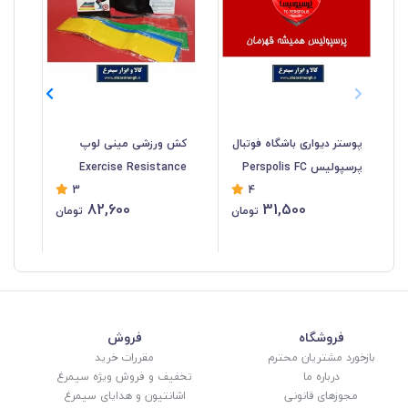
پوستر دیواری باشگاه فوتبال
کش ورزشی مینی لوپ
پرسپولیس Perspolis FC
Exercise Resistance
نا
3
4
کاغذ گلاسه طرح همیشه
Belt در 5 رنگ و کشش
دان
82,600
31,500
تومان
تومان
قهرمان KPP-005
متنوع با کیف و جعبه VKB-
38
016
فروشگاه
فروش
بازخورد مشتریان محترم
مقررات خرید
درباره ما
تخفیف و فروش ویژه سیمرغ
مجوزهای قانونی
اشانتیون و هدایای سیمرغ