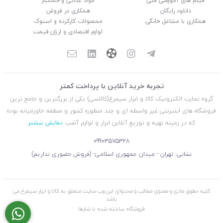
فیلم های آموزشی فنی
مواد غذایی و خشکبار
دانلود رایگان
همکاری در فروش
همکاری با مشاغل خانگی
محصولات کارکرده و استوک
لوازم اقتصادی و ارزان قیمت
تجربه خرید آنلاین با پرداخت کمتر
گروه تجارت الکترونیک کالا و ابزار سیمرغ(کالاسی) یکی از بزرگترین و جامع ترین
فروشگاه های اینترنتی غیر واسطه ای و چند منظوره کشور و منطقه خاورمیانه بوده
که در زمینه تهیه و توزیع آنلاین ابزار و لوازم آشپ
نمایش بیشتر
09903575328
نشانی: تهران - میدان جمهوری اسلامی- (فروش حضوری نداریم)
کلیه حقوق مادی و معنوی مطالب و محتوای این وب سایت متعلق به کالا و ابزار سیمرغ می
باشد
فروشگاه ساخته شده با شاپفا