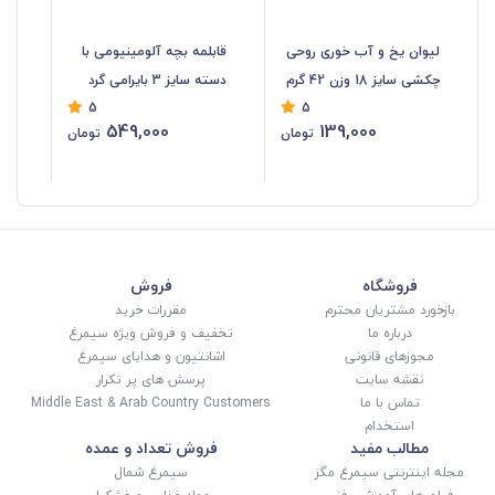
لیوان یخ و آب خوری روحی
قابلمه بچه آلومینیومی با
کاس
چکشی سایز 18 وزن 42 گرم
دسته سایز 3 بایرامی گرد
5
5
HZF-043
قطر 17 سانت HZF-042
17
549,000
139,000
تومان
تومان
%
فروشگاه
فروش
بازخورد مشتریان محترم
مقررات خرید
درباره ما
تخفیف و فروش ویژه سیمرغ
مجوزهای قانونی
اشانتیون و هدایای سیمرغ
نقشه سایت
پرسش های پر تکرار
تماس با ما
Middle East & Arab Country Customers
استخدام
مطالب مفید
فروش تعداد و عمده
مجله اینترنتی سیمرغ مگز
سیمرغ شمال