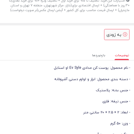
امتیازات این خرید: تخفیف تا 5% برای خرید اول + تخفیف ویژه 10% برای خرید بعدی(تا
30 روز با هماهنگی) + ارسال اقتصادی برای(بازار، مرکز شهرتهران، منطقه 7 تهران و استان
مازندران) + ارسال قیمت مناسب برای کل کشور + آپشن ارسال عکس(در صورت درخواست)
به زودی
توضیحات
بازخوردها
- نام محصول: پوست کن مدادی Ev Syle او استایل
- دسته بندی محصول: ابزار و لوازم دستی آشپزخانه
- جنس بدنه: پلاستیک
- جنس تیغه: فلزی
- ابعاد: ۲ × ۲.۵ × ۲۰ سانتی متر
- وزن: ۵۰ گرم