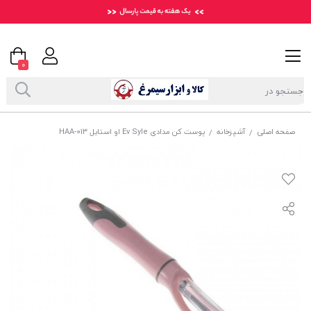
0
صفحه اصلی
آشپزخانه
پوست کن مدادی Ev Syle او استایل HAA-013
/
/