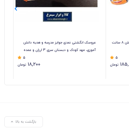
ست ۳ عددی ماشین اسباب بازی عقب کش ۸ سانت
عروسک انگشتی نمدی جوایز مدرسه و هدیه دانش
عر
آموزی، مهد کودک و دبستان سری 3 ارزان و عمده
HSK-203
02
5
5
18,200
185,
تومان
تومان
بازگشت به بالا