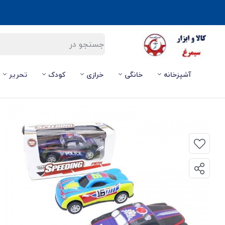
آشپزخانه
خانگی
خرازی
کودک
تحریر
صفحه اصلی
/
کودک
/
ماشین اسباب بازی عقب کش فلزی تاپ اسپیدینگ Top Speeding جعبه دار ۱۰ سانت TMT-010