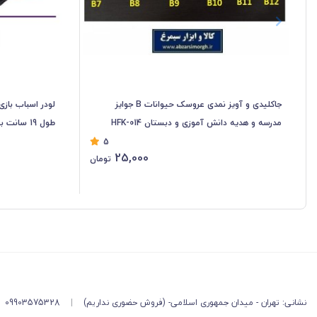
جاکلیدی و آویز نمدی عروسک حیوانات B جوایز
لودر اسباب باز
مدرسه و هدیه دانش آموزی و دبستان HFK-014
طول 19 سانت بسته بندی طلقیTMT-017
5
25,000
تومان
نشانی: تهران - میدان جمهوری اسلامی- (فروش حضوری نداریم)
|
09903575328