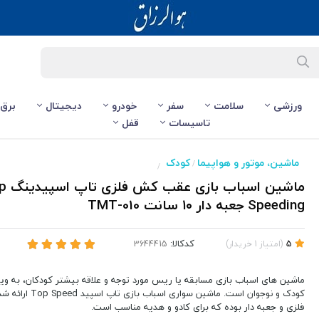
ورزشی
سلامت
سفر
خودرو
دیجیتال
برق
تاسیسات
قفل
ماشین، موتور و هواپیما
کودک
/
/
ماشین اسباب 
Speeding جعبه دار ۱۰ سانت TMT-010
کدکالا:
5
(
امتیاز
1
خریدار
)
ماشین های اسباب بازی مسابقه یا ریس مورد توجه و علاقه بیشتر کودکان، به وی
کودک و نوجوان است. ماشین س
فلزی و جعبه دار بوده که برای کادو و هدیه مناسب است.