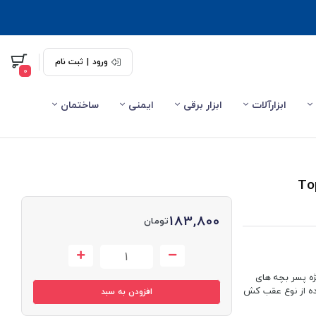
ورود
|
ثبت نام
0
ابزارآلات
ابزار برقی
ایمنی
ساختمان
بازی عقب کش فلزی تاپ اسپیدینگ Top
183,800
تومان
ژه پسر بچه های
واری اسباب بازی تاپ اسپید Top Speed ارائه شده از نوع عقب کش
افزودن به سبد