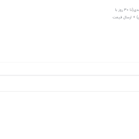
امتیازات این خرید: تخفیف تا 5% برای خرید اول + تخفیف ویژه 10% برای خرید بعدی(تا 30 روز با
قه 7 تهران و استان مازندران) + ارسال قیمت