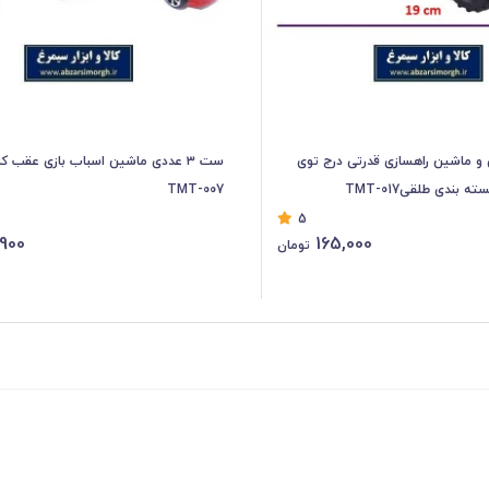
ی و ماشین راهسازی قدرتی درج توی
TMT-007
5
900
165,000
تومان