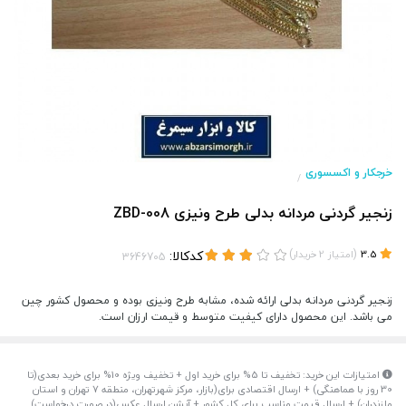
خرجکار و اکسسوری
/
زنجیر گردنی مردانه بدلی طرح ونیزی ZBD-008
(
)
کدکالا:
3.5
امتیاز
2
خریدار
زنجیر گردنی مردانه بدلی ارائه شده، مشابه طرح ونیزی بوده و محصول کشور چین
می باشد. این محصول دارای کیفیت متوسط و قیمت ارزان است.
امتیازات این خرید: تخفیف تا 5% برای خرید اول + تخفیف ویژه 10% برای خرید بعدی(تا
30 روز با هماهنگی) + ارسال اقتصادی برای(بازار، مرکز شهرتهران، منطقه 7 تهران و استان
مازندران) + ارسال قیمت مناسب برای کل کشور + آپشن ارسال عکس(در صورت درخواست)