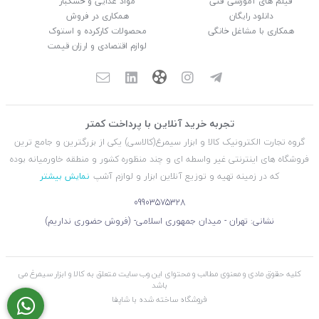
فیلم های آموزشی فنی
مواد غذایی و خشکبار
دانلود رایگان
همکاری در فروش
همکاری با مشاغل خانگی
محصولات کارکرده و استوک
لوازم اقتصادی و ارزان قیمت
تجربه خرید آنلاین با پرداخت کمتر
گروه تجارت الکترونیک کالا و ابزار سیمرغ(کالاسی) یکی از بزرگترین و جامع ترین
فروشگاه های اینترنتی غیر واسطه ای و چند منظوره کشور و منطقه خاورمیانه بوده
که در زمینه تهیه و توزیع آنلاین ابزار و لوازم آشپ
نمایش بیشتر
09903575328
نشانی: تهران - میدان جمهوری اسلامی- (فروش حضوری نداریم)
کلیه حقوق مادی و معنوی مطالب و محتوای این وب سایت متعلق به کالا و ابزار سیمرغ می
باشد
فروشگاه ساخته شده با شاپفا