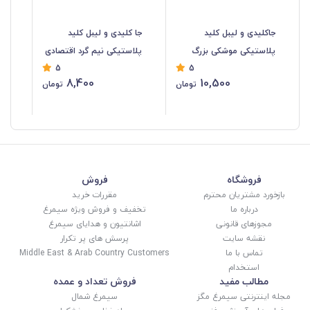
جاکلیدی و لیبل کلید
جا کلیدی و لیبل کلید
خود
پلاستیکی موشکی بزرگ
پلاستیکی نیم گرد اقتصادی
5
5
فروش تک و تعداد LSK-018
رنگ مخنلف LSK-017
8,400
10,500
تومان
تومان
12
فروشگاه
فروش
بازخورد مشتریان محترم
مقررات خرید
درباره ما
تخفیف و فروش ویژه سیمرغ
مجوزهای قانونی
اشانتیون و هدایای سیمرغ
نقشه سایت
پرسش های پر تکرار
تماس با ما
Middle East & Arab Country Customers
استخدام
مطالب مفید
فروش تعداد و عمده
مجله اینترنتی سیمرغ مگز
سیمرغ شمال