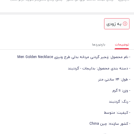
به زودی
توضیحات
بازخوردها
- نام محصول: زنجیر گردنی مردانه بدلی طرح ونیزی Men Golden Necklace
- دسته بندی محصول: بدلیجات - گردنبند
- طول: ۲۴ سانتی متر
- وزن: ۱۱ گرم
- رنگ: گردنبند
- کیفیت: متوسط
- کشور سازنده: چین China