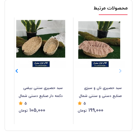
محصولات مرتبط
سبد حصیری نان و سبزی
سبد حصیری سنتی بیضی
سب
صنایع دستی و سنتی شمال
دکمه دار صنایع دستی شمال
5
5
47
HWK-048
HWK-049
105,000
199,000
تومان
تومان