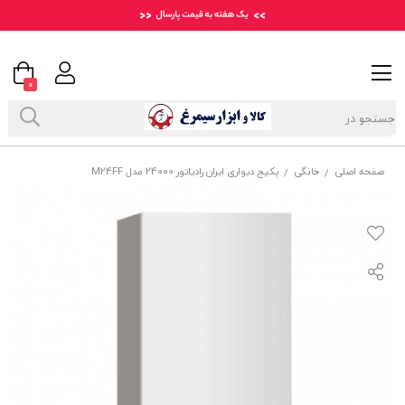
0
صفحه اصلی
خانگی
پکیج دیواری ایران رادیاتور 24000 مدل M24FF
/
/