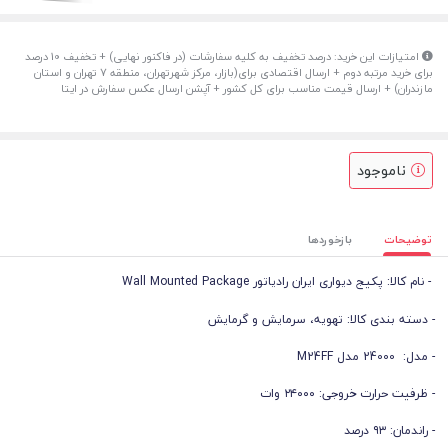
امتیازات این خرید: درصد تخفیف به کلیه سفارشات (در فاکنور نهایی) + تخفیف 10 درصد
برای خرید مرتبه دوم + ارسال اقتصادی برای(بازار، مرکز شهرتهران، منطقه 7 تهران و استان
مازندران) + ارسال قیمت مناسب برای کل کشور + آپشن ارسال عکس سفارش در ایتا
ناموجود
توضیحات
بازخوردها
- نام کالا: پکیج دیواری ایران رادیاتور Wall Mounted Package
- دسته بندی کالا: تهویه، سرمایش و گرمایش
- مدل: 24000 مدل M24FF
- ظرفیت حرارت خروجی: ۲۴۰۰۰ وات
- راندمان: ۹۳ درصد