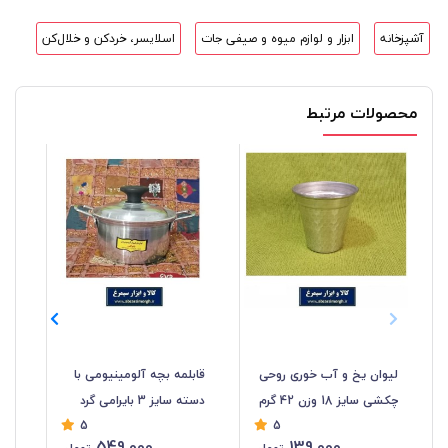
آشپزخانه
ابزار و لوازم میوه و صیفی جات
اسلایسر، خردکن و خلال‌کن
محصولات مرتبط
لیوان یخ و آب خوری روحی
قابلمه بچه آلومینیومی با
کاس
چکشی سایز 18 وزن 42 گرم
دسته سایز 3 بایرامی گرد
5
5
HZF-043
قطر 17 سانت HZF-042
17
549,000
139,000