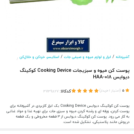
/
/
آشپزخانه
ابزار و لوازم میوه و صیفی جات
اسلایسر، خردکن و خلال‌کن
/
پوست کن میوه و سبزیجات Cooking Device کوکینگ
دیوایس HAA-018
(
)
کدکالا:
5
امتیاز
1
خریدار
پوست کن کوکینگ دیوایس Cooking Device یک ابزار کاربردی در آشپزخانه برای
پوست کردن، ورقه ای و رشته کردن میوه و سبزی جات برای تهیه غذا و مواد غذایی
به کار می رود. پوست کن کوکینگ دیوایس از ۳ قطعه مخروطی و یک قطعه
درپوش مانند پلاستیکی، تشکیل شده است.