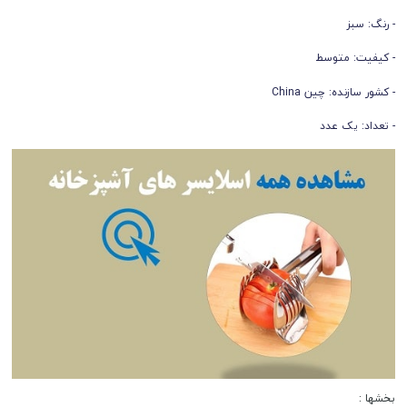
- رنگ: سبز
- کیفیت: متوسط
- کشور سازنده: چین China
- تعداد: یک عدد
بخشها :