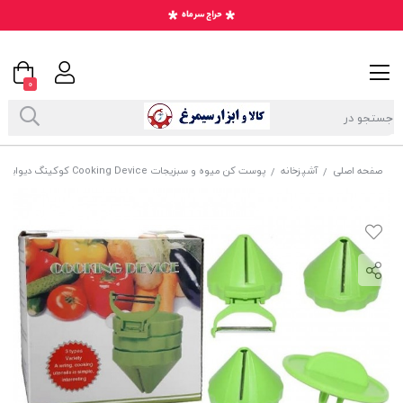
0
صفحه اصلی
آشپزخانه
پوست کن میوه و سبزیجات Cooking Device کوکینگ دیوایس HAA-018
/
/