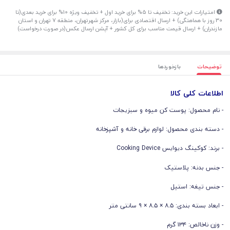
امتیازات این خرید: تخفیف تا 5% برای خرید اول + تخفیف ویژه 10% برای خرید بعدی(تا
30 روز با هماهنگی) + ارسال اقتصادی برای(بازار، مرکز شهرتهران، منطقه 7 تهران و استان
مازندران) + ارسال قیمت مناسب برای کل کشور + آپشن ارسال عکس(در صورت درخواست)
توضیحات
بازخوردها
اطلاعات کلی کالا
- نام محصول: پوست کن میوه و سبزیجات
- دسته بندی محصول: لوازم برقی خانه و آشپزخانه
- برند: کوکینگ دیوایس Cooking Device
- جنس بدنه: پلاستیک
- جنس تیغه: استیل
- ابعاد بسته بندی: ۸.۵ × ۸.۵ × ۹ سانتی متر
- وزن ناخالص: ۱۳۴ گرم