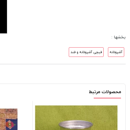
بخشها :
آشپزخانه
قیچی آشپزخانه و قند
محصولات مرتبط