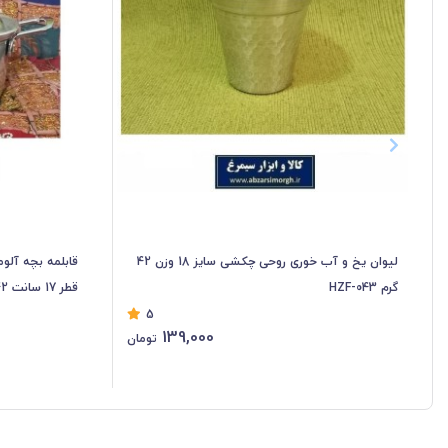
لیوان یخ و آب خوری روحی چکشی سایز 18 وزن 42
گرم HZF-043
قطر 17 سانت HZF-042
5
139,000
تومان