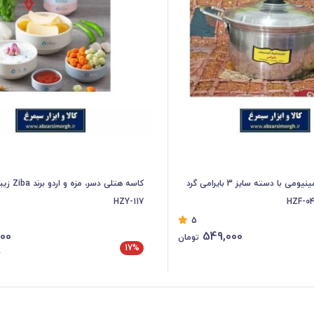
قابلمه بچه آلومینیومی با دسته سایز 3 بایرامی گرد
HZY-117
5
00
549,000
تومان
17%
0