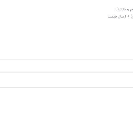
فیف ویژه 10% برای خرید دوم و بالاتر(با
قه 7 تهران و استان مازندران) + ارسال قیمت