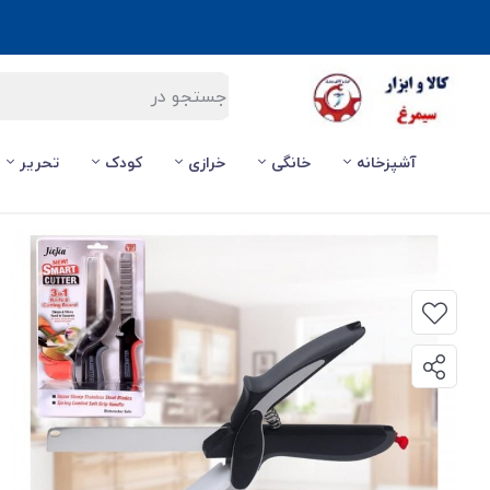
آشپزخانه
خانگی
خرازی
کودک
تحریر
صفحه اصلی
/
آشپزخانه
/
قیچی آشپزخانه 3 در 1 اسمارت کاتر Smart Cutter همه کاره HGC-030