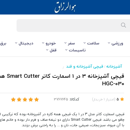
ورزشی
سلامت
سفر
خودرو
دیجیتال
برق
تاسیسات
قفل
آشپزخانه
قیچی آشپزخانه و قند
/
/
قیچی آشپزخانه 3 
HGC-030
کدکالا:
5
(
امتیاز
1
خریدار
)
قیچی اسمارت کاتر مدل ۳ در ۱ یک قیچی همه کاره در آشپزخانه بوده که ت
چاقو می باشد. قیچی Smart Cutter دارای دو تیغه صاف و فرم دار بوده و 
با آن میوه، سبزیجات، صیفی جات، نان و ... را به راحتی برش بزنند.