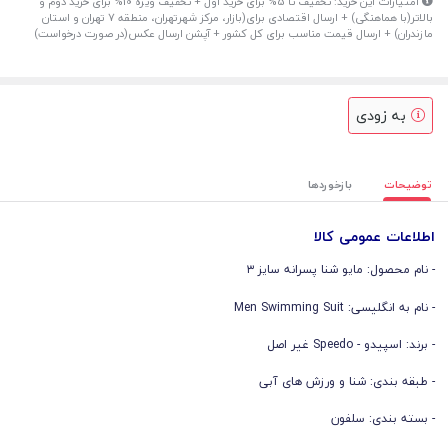
امتیازات این خرید: تخفیف تا 5% برای خرید اول + تخفیف ویژه 10% برای خرید دوم و
بالاتر(با هماهنگی) + ارسال اقتصادی برای(بازار، مرکز شهرتهران، منطقه 7 تهران و استان
مازندران) + ارسال قیمت مناسب برای کل کشور + آپشن ارسال عکس(در صورت درخواست)
به زودی
توضیحات
بازخوردها
اطلاعات عمومی کالا
- نام محصول: مایو شنا پسرانه سایز ۳
- نام به انگلیسی: Men Swimming Suit
- برند: اسپیدو - Speedo غیر اصل
- طبقه بندی: شنا و ورزش های آبی
- بسته بندی: سلفون