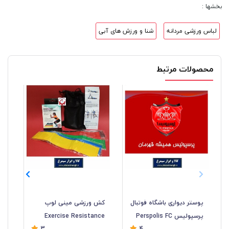
بخشها :
لباس ورزشی مردانه
شنا و ورزش های آبی
محصولات مرتبط
پوستر دیواری باشگاه فوتبال
کش ورزشی مینی لوپ
پرسپولیس Perspolis FC
Exercise Resistance
نا
3
4