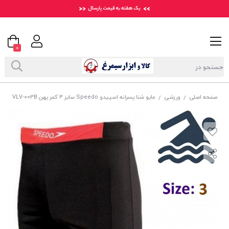
0
صفحه اصلی
ورزشی
مایو شنا پسرانه اسپیدو Speedo سایز ۳ کمر پهن VLV-003B
/
/