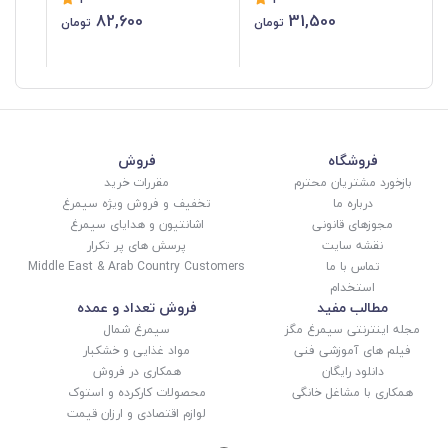
کاغذ گلاسه طرح همیشه
Belt در 5 رنگ و کشش
دان
82,600
31,500
تومان
تومان
قهرمان KPP-005
متنوع با کیف و جعبه VKB-
38
016
فروشگاه
فروش
بازخورد مشتریان محترم
مقررات خرید
درباره ما
تخفیف و فروش ویژه سیمرغ
مجوزهای قانونی
اشانتیون و هدایای سیمرغ
نقشه سایت
پرسش های پر تکرار
تماس با ما
Middle East & Arab Country Customers
استخدام
مطالب مفید
فروش تعداد و عمده
مجله اینترنتی سیمرغ مگز
سیمرغ شمال
فیلم های آموزشی فنی
مواد غذایی و خشکبار
دانلود رایگان
همکاری در فروش
همکاری با مشاغل خانگی
محصولات کارکرده و استوک
لوازم اقتصادی و ارزان قیمت