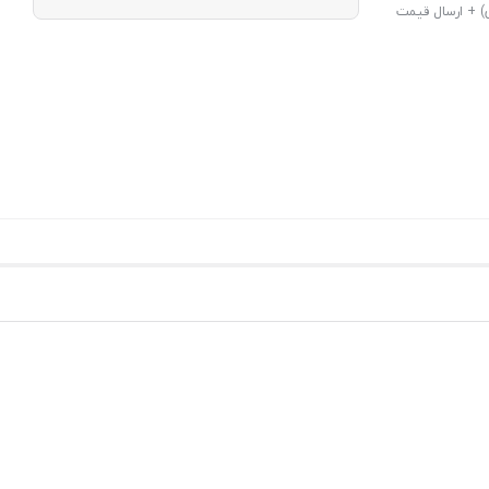
قه 7 تهران و استان مازندران) + ارسال قیمت