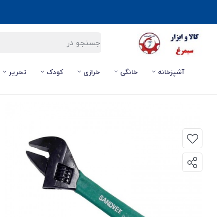
آشپزخانه
خانگی
خرازی
کودک
تحریر
صفحه اصلی
/
ابزارآلات
/
آچار فرانسه، تخت و رینگی
/
آچار فرانسه Sandvic سندویک AAF-008