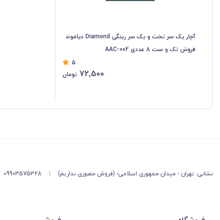
آچار یک سر تخت و یک سر رینگی Diamond دیاموند
فروش تک و ست 8 عددی AAC-002
5
72,500
تومان
نشانی: تهران - میدان جمهوری اسلامی- (فروش حضوری نداریم)
|
09903575328
فروشگاه
فروش