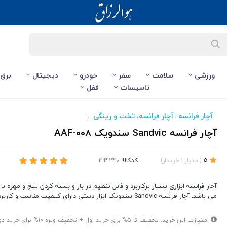
ورزشی
سلامت
سفر
خودرو
دیجیتال
برق
تاسیسات
قفل
آچار فرانسه
آچار فرانسه، تخت و رینگی
/
/
آچار فرانسه Sandvic سندویک AAF-008
کدکالا:
5
(
امتیاز
1
خریدار
)
آچار فرانسه ابزاری بسیار پرکاربرد و قابل تنظیم در باز و بسته کردن پیچ و مهره 
می باشد. آچار فرانسه Sandvic سندویک ابزار دستی دارای کیفیت مناسب و کاربرد عمومی می باشد.
امتیازات این خرید: تخفیف تا 5% برای خرید اول + تخ