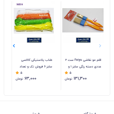
قلم مو نقاشی Feiyu ست ۲
طناب پلاستیکی کالاسی
عددی دسته رنگی سایز ۱ و
سایز 6 فروش تک و تعداد
5
5
۱.۵ اینچ SGM-052
STR-054
۱.۵ اینچ M-051
63,000
131,300
تومان
تومان
فروشگاه
فروش