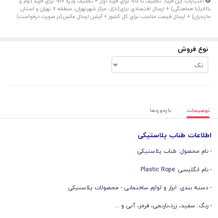
امتیازات این خرید: تخفیف تا 5% برای خرید اول + تخفیف ویژه 10% برای خرید دوم و
بالاتر(با هماهنگی) + ارسال اقتصادی برای(بازار، مرکز شهرتهران، منطقه 7 تهران و استان
مازندران) + ارسال قیمت مناسب برای کل کشور + آپشن ارسال عکس(در صورت درخواست)
نوع فروش
توضیحات
بازخوردها
اطلاعات طناب پلاستیکی
- نام محصول: طناب پلاستیکی
- نام انگلیسی: Plastic Rope
- دسته بندی: ابزار و لوازم ساختمانی - محصولات پلاستیکی
- رنگ: سفید، زرد،نارنجی، قرمز، آبی و ...