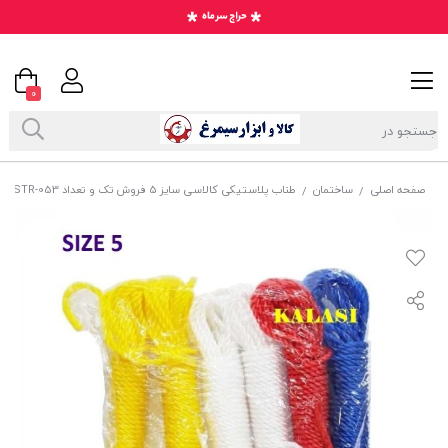
0
صفحه اصلی
ساختمان
طناب پلاستیکی کالاسی سایز 5 فروش تک و تعداد STR-053
/
/