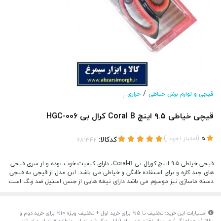
/
قیچی و لوازم برش خیاطی
خرازی
/
قیچی خیاطی ۹.۵ اینچ Coral B کرال بی HGC-006
(
)
کدکالا:
5
امتیاز
1
خریدار
قیچی خیاطی ۹.۵ اینچ کورال بی Coral-B، دارای کیفیت خوب بوده و از سری قیچی
های چند کاره و برای استفاده خانگی و خیاطی می باشد. این مدل از قیچی به قیچی
دسته ماساژی نیز موسوم می باشد دارای تیغه هایی از جنس استیل ضد زنگ است.
امتیازات این خرید: تخفیف تا 5% برای خرید اول + تخفیف ویژه 10% برای خرید دوم و
بالاتر(با هماهنگی) + ارسال اقتصادی برای(بازار، مرکز شهرتهران، منطقه 7 تهران و استان