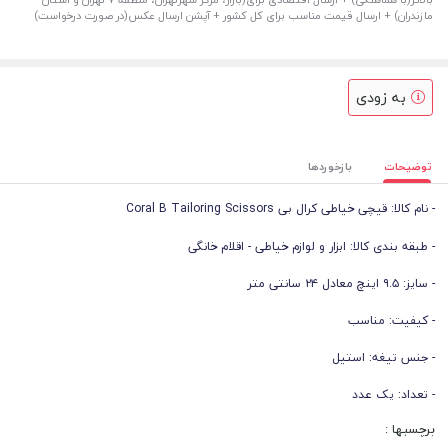
مازندران) + ارسال قیمت مناسب برای کل کشور + آپشن ارسال عکس(در صورت درخواست)
به زودی
توضیحات
بازخوردها
- نام کالا: قیچی خیاطی کرال بی Coral B Tailoring Scissors
- طبقه بندی کالا: ابزار و لوازم خیاطی - اقلام خانگی
- سایز: ۹.۵ اینچ معادل ۲۴ سانتی متر
- کیفیت: مناسب
- جنس تیغه: استیل
- تعداد: یک عدد
برچسبها :