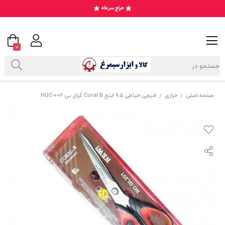
0
صفحه اصلی
خرازی
قیچی خیاطی ۹.۵ اینچ Coral B کرال بی HGC-006
/
/