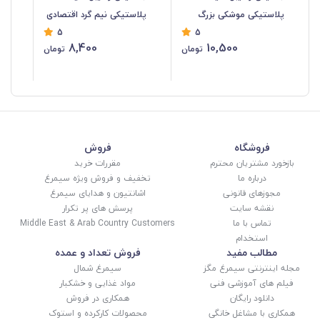
پلاستیکی موشکی بزرگ
پلاستیکی نیم گرد اقتصادی
5
5
فروش تک و تعداد LSK-018
رنگ مخنلف LSK-017
8,400
10,500
تومان
تومان
12
فروشگاه
فروش
بازخورد مشتریان محترم
مقررات خرید
درباره ما
تخفیف و فروش ویژه سیمرغ
مجوزهای قانونی
اشانتیون و هدایای سیمرغ
نقشه سایت
پرسش های پر تکرار
تماس با ما
Middle East & Arab Country Customers
استخدام
مطالب مفید
فروش تعداد و عمده
مجله اینترنتی سیمرغ مگز
سیمرغ شمال
فیلم های آموزشی فنی
مواد غذایی و خشکبار
دانلود رایگان
همکاری در فروش
همکاری با مشاغل خانگی
محصولات کارکرده و استوک