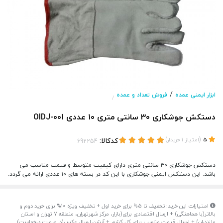
/
ابزار ایمنی عمده
فروش تعداد و عمده
/
دستکش جوشکاری ۳۰ سانتی متری ۱۰ عددی OIDJ-001
(
)
کدکالا:
5
امتیاز
1
خریدار
دستکش جوشکاری ۳۰ سانتی متری دارای کیفیت متوسط و قیمت مناسب می
باشد. این دستکش ایمنی جوشکاری با این کد در بسته های ۱۰ عددی ارائه می گردد.
امتیازات این خرید: تخفیف تا 5% برای خرید اول + تخفیف ویژه 10% برای خرید دوم و
بالاتر(با هماهنگی) + ارسال اقتصادی برای(بازار، مرکز شهرتهران، منطقه 7 تهران و استان
مازندران) + ارسال قیمت مناسب برای کل کشور + آپشن ارسال عکس(در صورت درخواست)