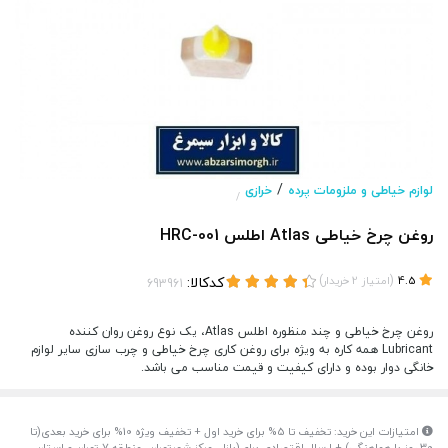
/
لوازم خیاطی و ملزومات پرده
خرازی
/
روغن چرخ خیاطی Atlas اطلس HRC-001
(
)
کدکالا:
4.5
امتیاز
2
خریدار
روغن چرخ خیاطی و چند منظوره اطلس Atlas، یک نوع روغن روان کننده
Lubricant همه کاره به ویژه برای روغن کاری چرخ خیاطی و چرب سازی سایر لوازم
خانگی دوار بوده و دارای کیفیت و قیمت مناسب می باشد.
امتیازات این خرید: تخفیف تا 5% برای خرید اول + تخفیف ویژه 10% برای خرید بعدی(تا
30 روز با هماهنگی) + ارسال اقتصادی برای(بازار، مرکز شهرتهران، منطقه 7 تهران و استان