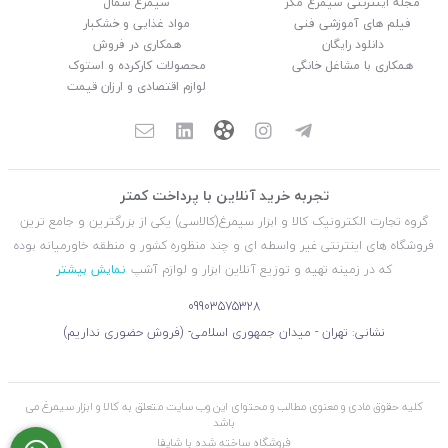
مجله اینترنتی سیمرغ مگز
سیمرغ شمال
فیلم های آموزشی فنی
مواد غذایی و خشکبار
دانلود رایگان
همکاری در فروش
همکاری با مشاغل خانگی
محصولات کارکرده و استوک
لوازم اقتصادی و ارزان قیمت
تجربه خرید آنلاین با پرداخت کمتر
گروه تجارت الکترونیک کالا و ابزار سیمرغ(کالاسی) یکی از بزرگترین و جامع ترین
فروشگاه های اینترنتی غیر واسطه ای و چند منظوره کشور و منطقه خاورمیانه بوده
که در زمینه تهیه و توزیع آنلاین ابزار و لوازم آشپ
نمایش بیشتر
09903575328
نشانی: تهران - میدان جمهوری اسلامی- (فروش حضوری نداریم)
کلیه حقوق مادی و معنوی مطالب و محتوای این وب سایت متعلق به کالا و ابزار سیمرغ می
باشد
فروشگاه ساخته شده با شاپفا