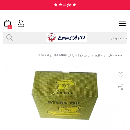
0
صفحه اصلی
خرازی
روغن چرخ خیاطی Atlas اطلس HRC-001
/
/