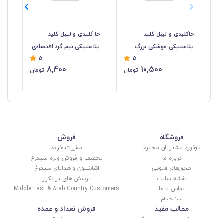
جاکلیدی و لیبل کلید
جا کلیدی و لیبل کلید
خود
پلاستیکی موشکی بزرگ
پلاستیکی نیم گرد اقتصادی
5
5
فروش تک و تعداد LSK-018
رنگ مخنلف LSK-017
8,400
10,500
تومان
تومان
12
فروشگاه
فروش
بازخورد مشتریان محترم
مقررات خرید
درباره ما
تخفیف و فروش ویژه سیمرغ
مجوزهای قانونی
اشانتیون و هدایای سیمرغ
نقشه سایت
پرسش های پر تکرار
تماس با ما
Middle East & Arab Country Customers
استخدام
مطالب مفید
فروش تعداد و عمده