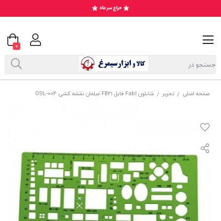
0
صفحه اصلی
تحریر
شابلون Fabl فابل FB21 مبلمان نقشه کشی OSL-004
/
/