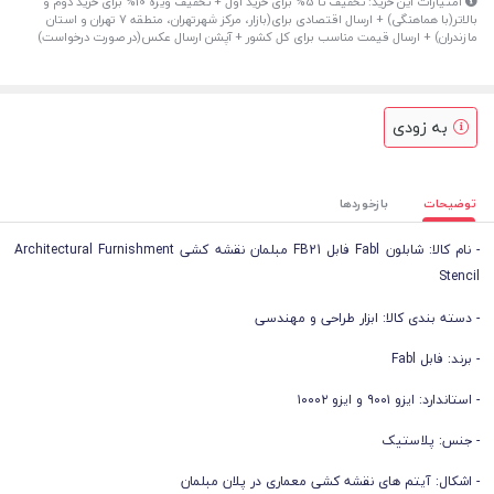
امتیازات این خرید: تخفیف تا 5% برای خرید اول + تخفیف ویژه 10% برای خرید دوم و
بالاتر(با هماهنگی) + ارسال اقتصادی برای(بازار، مرکز شهرتهران، منطقه 7 تهران و استان
مازندران) + ارسال قیمت مناسب برای کل کشور + آپشن ارسال عکس(در صورت درخواست)
به زودی
توضیحات
بازخوردها
- نام کالا: شابلون Fabl فابل FB21 مبلمان نقشه کشی Architectural Furnishment
Stencil
- دسته بندی کالا: ابزار طراحی و مهندسی
- برند:‌ فابل Fabl
- استاندارد: ایزو ۹۰۰۱ و ایزو ۱۰۰۰۲
- جنس: پلاستیک
- اشکال: آیتم های نقشه کشی معماری در پلان مبلمان