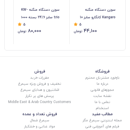
سوزن دستگاه منگنه
سوزن دستگاه منگنه KW-
Kangaro کانگارو سایز 10
trio سایز 24/6 بسته ۱۰۰۰
5
5
بسته ۱۰۰۰ عددی OMG-004
عددی OMG-003
سانت
80,000
44,100
تومان
تومان
فروشگاه
فروش
بازخورد مشتریان محترم
مقررات خرید
درباره ما
تخفیف و فروش ویژه سیمرغ
مجوزهای قانونی
اشانتیون و هدایای سیمرغ
نقشه سایت
پرسش های پر تکرار
تماس با ما
Middle East & Arab Country Customers
استخدام
مطالب مفید
فروش تعداد و عمده
مجله اینترنتی سیمرغ مگز
سیمرغ شمال
فیلم های آموزشی فنی
مواد غذایی و خشکبار