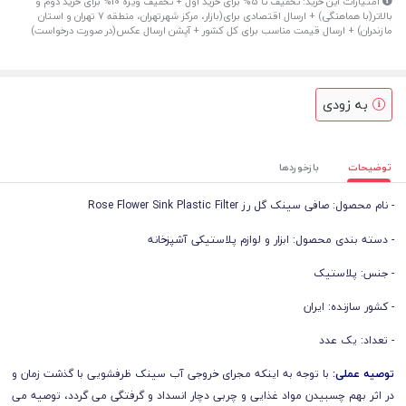
امتیازات این خرید: تخفیف تا 5% برای خرید اول + تخفیف ویژه 10% برای خرید دوم و
بالاتر(با هماهنگی) + ارسال اقتصادی برای(بازار، مرکز شهرتهران، منطقه 7 تهران و استان
مازندران) + ارسال قیمت مناسب برای کل کشور + آپشن ارسال عکس(در صورت درخواست)
به زودی
توضیحات
بازخوردها
- نام محصول: صافی سینک گل رز Rose Flower Sink Plastic Filter
- دسته بندی محصول: ابزار و لوازم پلاستیکی آشپزخانه
- جنس: پلاستیک
- کشور سازنده: ایران
- تعداد: یک عدد
توصیه عملی:
با توجه به اینکه مجرای خروجی آب سینک ظرفشویی با گذشت زمان و
در اثر بهم چسبیدن مواد غذایی و چربی دچار انسداد و گرفتگی می گردد، توصیه می