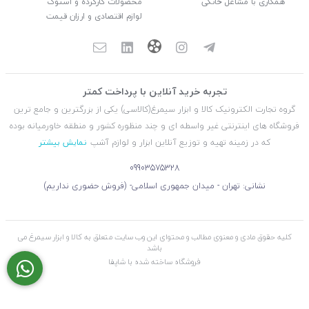
همکاری با مشاغل خانگی
محصولات کارکرده و استوک
لوازم اقتصادی و ارزان قیمت
تجربه خرید آنلاین با پرداخت کمتر
گروه تجارت الکترونیک کالا و ابزار سیمرغ(کالاسی) یکی از بزرگترین و جامع ترین
فروشگاه های اینترنتی غیر واسطه ای و چند منظوره کشور و منطقه خاورمیانه بوده
که در زمینه تهیه و توزیع آنلاین ابزار و لوازم آشپ
نمایش بیشتر
09903575328
نشانی: تهران - میدان جمهوری اسلامی- (فروش حضوری نداریم)
کلیه حقوق مادی و معنوی مطالب و محتوای این وب سایت متعلق به کالا و ابزار سیمرغ می
باشد
فروشگاه ساخته شده با شاپفا