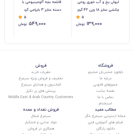
لیوان یخ و آب خوری روحی
قابلمه بچه آلومینیومی با
کاس
چکشی سایز 18 وزن 42 گرم
دسته سایز 3 بایرامی گرد
5
5
HZF-043
قطر 17 سانت HZF-042
17
549,000
139,000
تومان
تومان
%
فروشگاه
فروش
بازخورد مشتریان محترم
مقررات خرید
درباره ما
تخفیف و فروش ویژه سیمرغ
مجوزهای قانونی
اشانتیون و هدایای سیمرغ
نقشه سایت
پرسش های پر تکرار
تماس با ما
Middle East & Arab Country Customers
استخدام
مطالب مفید
فروش تعداد و عمده
مجله اینترنتی سیمرغ مگز
سیمرغ شمال
فیلم های آموزشی فنی
مواد غذایی و خشکبار
دانلود رایگان
همکاری در فروش