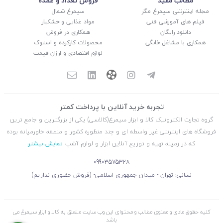
مطالب مفید
فروش تعداد و عمده
مجله اینترنتی سیمرغ مگز
سیمرغ شمال
فیلم های آموزشی فنی
مواد غذایی و خشکبار
دانلود رایگان
همکاری در فروش
همکاری با مشاغل خانگی
محصولات کارکرده و استوک
لوازم اقتصادی و ارزان قیمت
تجربه خرید آنلاین با پرداخت کمتر
گروه تجارت الکترونیک کالا و ابزار سیمرغ(کالاسی) یکی از بزرگترین و جامع ترین
فروشگاه های اینترنتی غیر واسطه ای و چند منظوره کشور و منطقه خاورمیانه بوده
که در زمینه تهیه و توزیع آنلاین ابزار و لوازم آشپ
نمایش بیشتر
09903575328
نشانی: تهران - میدان جمهوری اسلامی- (فروش حضوری نداریم)
کلیه حقوق مادی و معنوی مطالب و محتوای این وب سایت متعلق به کالا و ابزار سیمرغ می
باشد