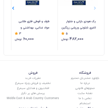
پک هودی بارانی و شلوار
ظرف و قوطی فلزی طلایی
ظر
لاغری نایلونی ورزشی زرنگین
مواد غذایی، بهداشتی و
موا
3
5
مناسب باران و کاهش وزن
آرایشی قطر 6.5 سانت
60,000
482,000
تومان
تومان
باشگاهی NBK-008
فروش تک و تعداد HZY-
37
038
فروشگاه
فروش
بازخورد مشتریان محترم
مقررات خرید
درباره ما
تخفیف و فروش ویژه سیمرغ
مجوزهای قانونی
اشانتیون و هدایای سیمرغ
نقشه سایت
پرسش های پر تکرار
تماس با ما
Middle East & Arab Country Customers
استخدام