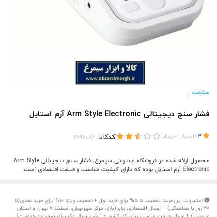
سلامت
/
فشار سنج دیجیتالی Arm Style Electronic آرم استایل
(
)
کدکالا:
3
امتیاز
1
خریدار
محصول ارائه شده در فروشگاه اینترنتی سیمرغ، فشار سنج دیجیتالی Arm Style
Electronic آرم استایل بوده که دارای کیفیت مناسب و قیمت اقتصادی است.
امتیازات این خرید: تخفیف تا 5% برای خرید اول + تخفیف ویژه 10% برای خرید بعدی(تا
30 روز با هماهنگی) + ارسال اقتصادی برای(بازار، مرکز شهرتهران، منطقه 7 تهران و استان
مازندران) + ارسال قیمت مناسب برای کل کشور + آپشن ارسال عکس(در صورت درخواست)