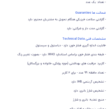
- تعداد: یک عدد
ضمانت ها Guaranties
- گارانتی سلامت فیزیکی هنگام تحویل به مشتریان محترم: دارد
- گارانتی مدت دار و شرکتی: دارد
مشخصات فنی Technical Data
-قابلیت اندازه گیری فشار خون: دارد - دیاستول و سیستول
- طبقه بندی فشار خون براساس استاندارد WHO: دارد - بصورت تغییر رنگ
- کاربرد:
مراقبت های بهداشتی (حوزه پزشکی، خانواده و بزرگسالان)
- تعداد حافظه: 99 عدد - برای 2 کاربر
- تشخیص آریتمی IHB: دارد
- تشخیص شارژ باتری: دارد
- منبع تغذیه: باتری و شارژ
- مناسب: بیماران و افراد سالم