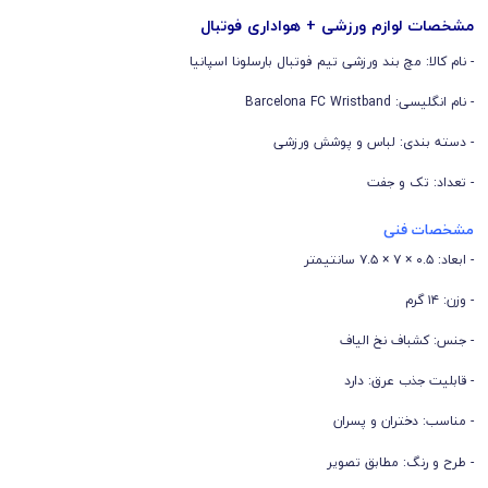
مشخصات لوازم ورزشی + هواداری فوتبال
- نام کالا: مچ بند ورزشی تیم فوتبال بارسلونا اسپانیا
- نام انگلیسی: Barcelona FC Wristband
- دسته بندی: لباس و پوشش ورزشی
- تعداد: تک و جفت
مشخصات فنی
- ابعاد: ۰.۵ × ۷ × ۷.۵ سانتیمتر
- وزن: ۱۴ گرم
- جنس: کشباف نخ الیاف
- قابلیت جذب عرق: دارد
- مناسب: دختران و پسران
- طرح و رنگ: مطابق تصویر