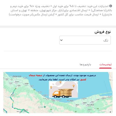
امتیازات این خرید: تخفیف تا 5% برای خرید اول + تخفیف ویژه 10% برای خرید دوم و
بالاتر(با هماهنگی) + ارسال اقتصادی برای(بازار، مرکز شهرتهران، منطقه 7 تهران و استان
مازندران) + ارسال قیمت مناسب برای کل کشور + آپشن ارسال عکس(در صورت درخواست)
نوع فروش
توضیحات
بازخوردها