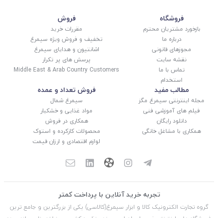
فروشگاه
فروش
بازخورد مشتریان محترم
مقررات خرید
درباره ما
تخفیف و فروش ویژه سیمرغ
مجوزهای قانونی
اشانتیون و هدایای سیمرغ
نقشه سایت
پرسش های پر تکرار
تماس با ما
Middle East & Arab Country Customers
استخدام
مطالب مفید
فروش تعداد و عمده
مجله اینترنتی سیمرغ مگز
سیمرغ شمال
فیلم های آموزشی فنی
مواد غذایی و خشکبار
دانلود رایگان
همکاری در فروش
همکاری با مشاغل خانگی
محصولات کارکرده و استوک
لوازم اقتصادی و ارزان قیمت
تجربه خرید آنلاین با پرداخت کمتر
گروه تجارت الکترونیک کالا و ابزار سیمرغ(کالاسی) یکی از بزرگترین و جامع ترین