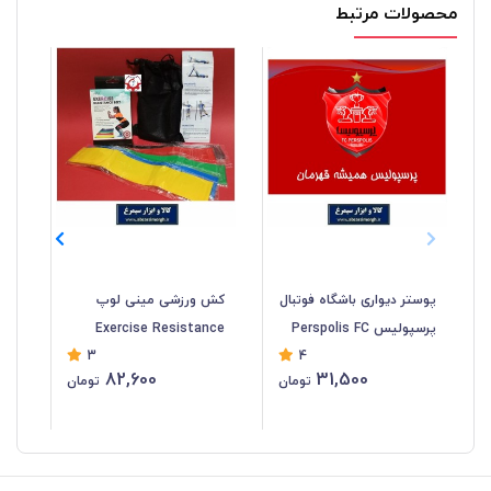
محصولات مرتبط
پوستر دیواری باشگاه فوتبال
کش ورزشی مینی لوپ
پرسپولیس Perspolis FC
Exercise Resistance
نا
3
4
کاغذ گلاسه طرح همیشه
Belt در 5 رنگ و کشش
دان
82,600
31,500
تومان
تومان
قهرمان KPP-005
متنوع با کیف و جعبه VKB-
38
016