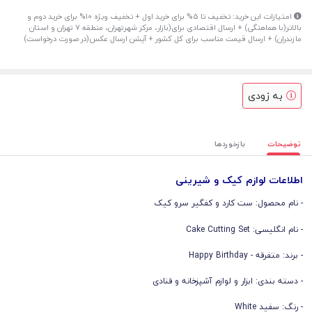
امتیازات این خرید: تخفیف تا 5% برای خرید اول + تخفیف ویژه 10% برای خرید دوم و
بالاتر(با هماهنگی) + ارسال اقتصادی برای(بازار، مرکز شهرتهران، منطقه 7 تهران و استان
مازندران) + ارسال قیمت مناسب برای کل کشور + آپشن ارسال عکس(در صورت درخواست)
به زودی
توضیحات
بازخوردها
اطلاعات لوازم کیک و شیرینی
- نام محصول: ست کارد و کفگیر سرو کیک
- نام انگلیسی: Cake Cutting Set
- برند: متفرقه - Happy Birthday
- دسته بندی: ابزار و لوازم آشپزخانه و قنادی
- رنگ: سفید White