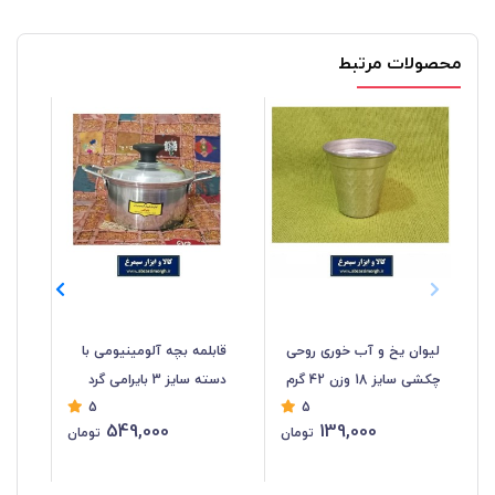
محصولات مرتبط
لیوان یخ و آب خوری روحی
قابلمه بچه آلومینیومی با
کاس
چکشی سایز 18 وزن 42 گرم
دسته سایز 3 بایرامی گرد
5
5
HZF-043
قطر 17 سانت HZF-042
17
549,000
139,000
تومان
تومان
%