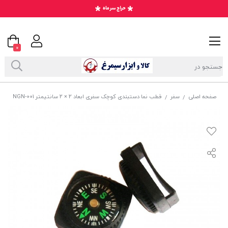
0
صفحه اصلی
سفر
قطب نما دستبندی کوچک سفری ابعاد ۲ × ۲ سانتیمتر NGN-001
/
/