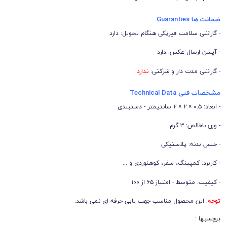
ضمانت ها Guaranties
- گارانتی سلامت فیزیکی هنگام تحویل: دارد
- آپشن ارسال عکس: دارد
- گارانتی مدت دار و شرکتی:
ندارد
مشخصات فنی Technical Data
- ابعاد: ۰.۵ × ۲ × ۲ سانتیمتر - دستبندی
- وزن ناخالص: ۳ گرم
- جنس بدنه: پلاستیکی
- کاربرد: کمپینگ، سفر، کوهنوردی و ...
- کیفیت: متوسط - امتیاز ۶۵ از ۱۰۰
توجه:
این محصول مناسب جهت یابی حرفه ای نمی باشد.
برچسبها :