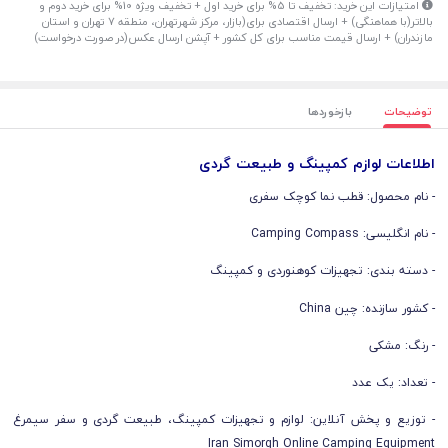
امتیازات این خرید: تخفیف تا 5% برای خرید اول + تخفیف ویژه 10% برای خرید دوم و
بالاتر(با هماهنگی) + ارسال اقتصادی برای(بازار، مرکز شهرتهران، منطقه 7 تهران و استان
مازندران) + ارسال قیمت مناسب برای کل کشور + آپشن ارسال عکس(در صورت درخواست)
توضیحات
بازخوردها
اطلاعات لوازم کمپینگ و طبیعت گردی
- نام محصول: قطب نما کوچک سفری
- نام انگلیسی: Camping Compass
- دسته بندی: تجهیزات کوهنوردی و کمپینگ
- کشور سازنده: چین China
- رنگ: مشکی
- تعداد: یک عدد
- توزیع و پخش آنلاین: لوازم و تجهیزات کمپینگ، طبیعت گردی و سفر سیمرغ
Iran Simorgh Online Camping Equipment