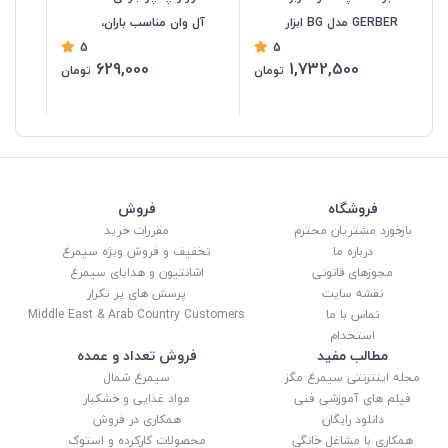
GERBER مدل BG ابزار
آل وان مناسب باران،
نای
5
5
کمپینگ و طبیعت گردی
کمپینگ و طبیعت گردی
کلا
629,000
1,732,500
تومان
تومان
کیف دار HAC-012
داخل نقره ای NBK-011
09
فروشگاه
فروش
بازخورد مشتریان محترم
مقررات خرید
درباره ما
تخفیف و فروش ویژه سیمرغ
مجوزهای قانونی
اشانتیون و هدایای سیمرغ
نقشه سایت
پرسش های پر تکرار
تماس با ما
Middle East & Arab Country Customers
استخدام
مطالب مفید
فروش تعداد و عمده
مجله اینترنتی سیمرغ مگز
سیمرغ شمال
فیلم های آموزشی فنی
مواد غذایی و خشکبار
دانلود رایگان
همکاری در فروش
همکاری با مشاغل خانگی
محصولات کارکرده و استوک