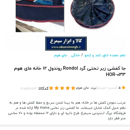
/
نظم دهنده اتاق، کمد و کشو
خانگی
مای هوم
/
جا کفشی زیر تختی گرد Rondol روندول ۱۲ خانه مای هوم
HOR-033
(
)
برند:
مای هوم
کدکالا:
5
امتیاز
1
خریدار
مرتب نمودن کفش ها در خانه، هم به پیدا شدن سریع و حفظ کفش ها و هم به
نظم منزل کمک شایان مینماید. جا کفشی زیر تختی My Home ارائه شده در
فروشگاه بزرگ اینترنتی سیمرغ طرح دایره ای و دارای ۱۲ محفظه بوده و ۷۰ سانتی
متر قطر دارد.