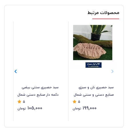
محصولات مرتبط
سبد حصیری نان و سبزی
سبد حصیری سنتی بیضی
سب
صنایع دستی و سنتی شمال
دکمه دار صنایع دستی شمال
5
5
47
HWK-048
HWK-049
105,000
199,000
تومان
تومان