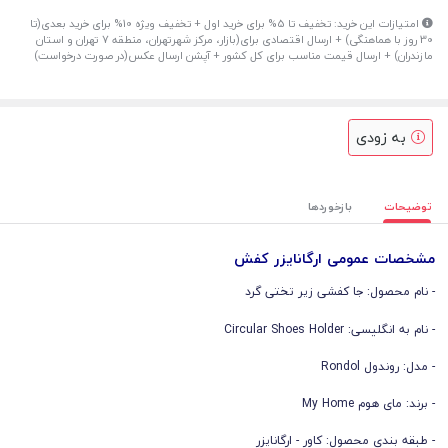
امتیازات این خرید: تخفیف تا 5% برای خرید اول + تخفیف ویژه 10% برای خرید بعدی(تا
30 روز با هماهنگی) + ارسال اقتصادی برای(بازار، مرکز شهرتهران، منطقه 7 تهران و استان
مازندران) + ارسال قیمت مناسب برای کل کشور + آپشن ارسال عکس(در صورت درخواست)
به زودی
توضیحات
بازخوردها
مشخصات عمومی ارگانایزر کفش
- نام محصول: جا کفشی زیر تختی گرد
- نام به انگلیسی: Circular Shoes Holder
- مدل: روندول Rondol
- برند: مای هوم My Home
- طبقه بندی محصول: کاور - ارگانایزر