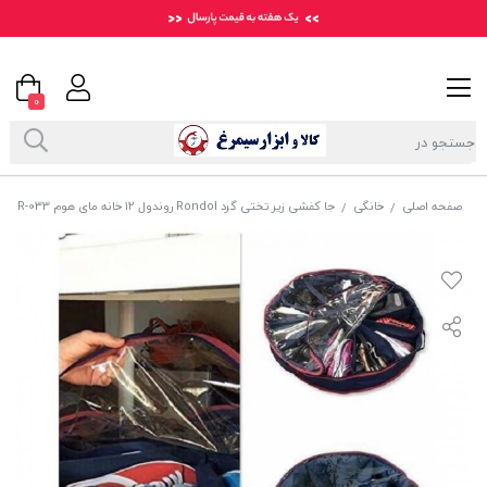
0
صفحه اصلی
خانگی
جا کفشی زیر تختی گرد Rondol روندول ۱۲ خانه مای هوم HOR-033
/
/