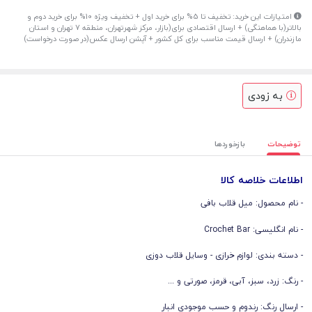
امتیازات این خرید: تخفیف تا 5% برای خرید اول + تخفیف ویژه 10% برای خرید دوم و
بالاتر(با هماهنگی) + ارسال اقتصادی برای(بازار، مرکز شهرتهران، منطقه 7 تهران و استان
مازندران) + ارسال قیمت مناسب برای کل کشور + آپشن ارسال عکس(در صورت درخواست)
به زودی
توضیحات
بازخوردها
اطلاعات خلاصه کالا
- نام محصول: میل قلاب بافی
- نام انگلیسی: Crochet Bar
- دسته بندی: لوازم خرازی - وسایل قلاب دوزی
- رنگ: زرد، سبز، آبی، قرمز، صورتی و ...
- ارسال رنگ: رندوم و حسب موجودی انبار