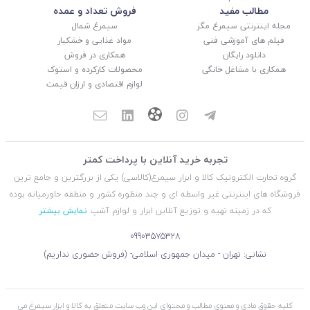
مطالب مفید
فروش تعداد و عمده
مجله اینترنتی سیمرغ مگز
سیمرغ شمال
فیلم های آموزشی فنی
مواد غذایی و خشکبار
دانلود رایگان
همکاری در فروش
همکاری با مشاغل خانگی
محصولات کارکرده و استوک
لوازم اقتصادی و ارزان قیمت
تجربه خرید آنلاین با پرداخت کمتر
گروه تجارت الکترونیک کالا و ابزار سیمرغ(کالاسی) یکی از بزرگترین و جامع ترین
فروشگاه های اینترنتی غیر واسطه ای و چند منظوره کشور و منطقه خاورمیانه بوده
که در زمینه تهیه و توزیع آنلاین ابزار و لوازم آشپ
نمایش بیشتر
09903575328
نشانی: تهران - میدان جمهوری اسلامی- (فروش حضوری نداریم)
کلیه حقوق مادی و معنوی مطالب و محتوای این وب سایت متعلق به کالا و ابزار سیمرغ می