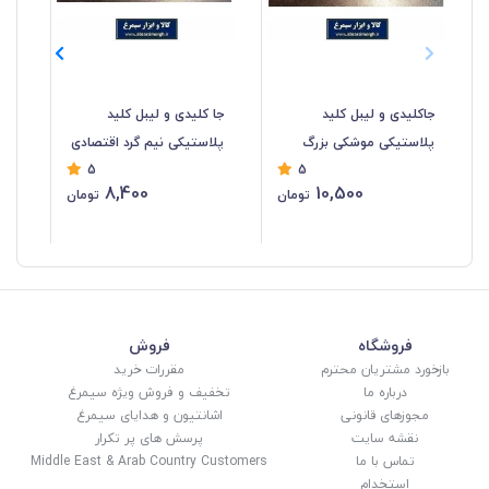
جاکلیدی و لیبل کلید
جا کلیدی و لیبل کلید
خود
پلاستیکی موشکی بزرگ
پلاستیکی نیم گرد اقتصادی
5
5
فروش تک و تعداد LSK-018
رنگ مخنلف LSK-017
8,400
10,500
تومان
تومان
12
فروشگاه
فروش
بازخورد مشتریان محترم
مقررات خرید
درباره ما
تخفیف و فروش ویژه سیمرغ
مجوزهای قانونی
اشانتیون و هدایای سیمرغ
نقشه سایت
پرسش های پر تکرار
تماس با ما
Middle East & Arab Country Customers
استخدام