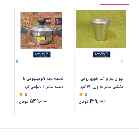
لیوان یخ و آب خوری روحی
قابلمه بچه آلومینیومی با
کاس
چکشی سایز 18 وزن 42 گرم
دسته سایز 3 بایرامی گرد
5
5
HZF-043
قطر 17 سانت HZF-042
17
549,000
139,000
تومان
تومان
%