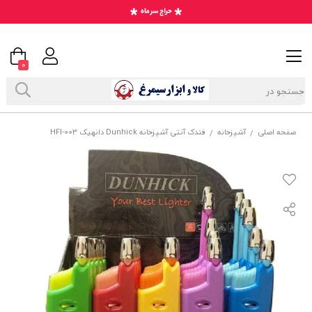
0
صفحه اصلی
آشپزخانه
فندک آنتی آشپزخانه Dunhick دانهیک HFI-003
/
/