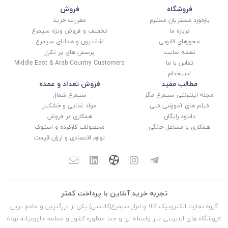
فروشگاه
فروش
بازخورد مشتریان محترم
مقررات خرید
درباره ما
تخفیف و فروش ویژه سیمرغ
مجوزهای قانونی
اشانتیون و هدایای سیمرغ
نقشه سایت
پرسش های پر تکرار
تماس با ما
Middle East & Arab Country Customers
استخدام
مطالب مفید
فروش تعداد و عمده
مجله اینترنتی سیمرغ مگز
سیمرغ شمال
فیلم های آموزشی فنی
مواد غذایی و خشکبار
دانلود رایگان
همکاری در فروش
همکاری با مشاغل خانگی
محصولات کارکرده و استوک
لوازم اقتصادی و ارزان قیمت
تجربه خرید آنلاین با پرداخت کمتر
گروه تجارت الکترونیک کالا و ابزار سیمرغ(کالاسی) یکی از بزرگترین و جامع ترین
فروشگاه های اینترنتی غیر واسطه ای و چند منظوره کشور و منطقه خاورمیانه بوده