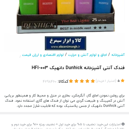
/
/
آشپزخانه
اجاق و لوازم آتش و حرارت
لوازم اقتصادی و ارزان قیمت
/
فندک آنتی آشپزخانه Dunhick دانهیک HFI-003
(
)
کدکالا:
5
امتیاز
1
خریدار
برای روشن نمودن اجاق گاز، آبگرمکن، بخاری در منزل و محیط کار و همینطور برپایی
آتش در کمپینگ و طبیعت گردی می توان از فندک های گازی استفاده نمود. فندک
آنتی Dunhick دانهیک از جنس پلاستیک بوده که قابلیت شارژ مجدد دارد.
امتیازات این خرید: تخفیف تا 5% برای خرید اول + تخفیف ویژه 10% برای خرید دوم و
بالاتر(با هماهنگی) + ارسال اقتصادی برای(بازار، مرکز شهرتهران، منطقه 7 تهران و استان