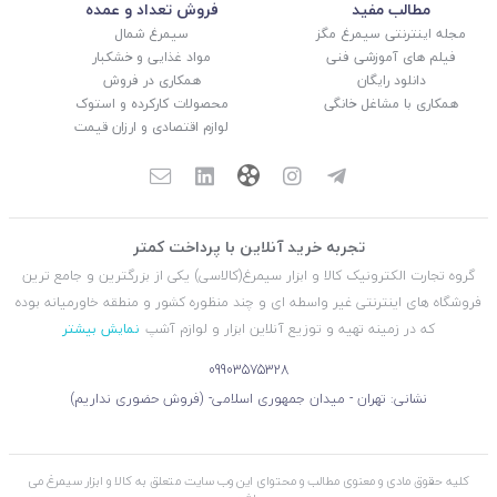
مطالب مفید
فروش تعداد و عمده
مجله اینترنتی سیمرغ مگز
سیمرغ شمال
فیلم های آموزشی فنی
مواد غذایی و خشکبار
دانلود رایگان
همکاری در فروش
همکاری با مشاغل خانگی
محصولات کارکرده و استوک
لوازم اقتصادی و ارزان قیمت
تجربه خرید آنلاین با پرداخت کمتر
گروه تجارت الکترونیک کالا و ابزار سیمرغ(کالاسی) یکی از بزرگترین و جامع ترین
فروشگاه های اینترنتی غیر واسطه ای و چند منظوره کشور و منطقه خاورمیانه بوده
که در زمینه تهیه و توزیع آنلاین ابزار و لوازم آشپ
نمایش بیشتر
09903575328
نشانی: تهران - میدان جمهوری اسلامی- (فروش حضوری نداریم)
کلیه حقوق مادی و معنوی مطالب و محتوای این وب سایت متعلق به کالا و ابزار سیمرغ می