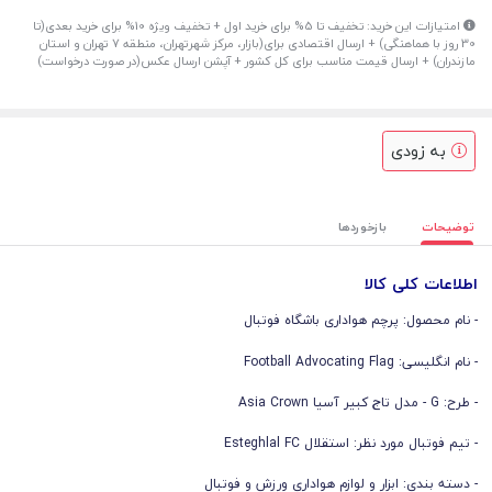
امتیازات این خرید: تخفیف تا 5% برای خرید اول + تخفیف ویژه 10% برای خرید بعدی(تا
30 روز با هماهنگی) + ارسال اقتصادی برای(بازار، مرکز شهرتهران، منطقه 7 تهران و استان
مازندران) + ارسال قیمت مناسب برای کل کشور + آپشن ارسال عکس(در صورت درخواست)
به زودی
توضیحات
بازخوردها
اطلاعات کلی کالا
- نام محصول: پرچم هواداری باشگاه فوتبال
- نام انگلیسی: Football Advocating Flag
- طرح: G - مدل تاج کبیر آسیا Asia Crown
- تیم فوتبال مورد نظر: استقلال Esteghlal FC
- دسته بندی: ابزار و لوازم هواداری ورزش و فوتبال