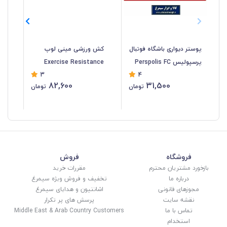
پوستر دیواری باشگاه فوتبال
کش ورزشی مینی لوپ
پرسپولیس Perspolis FC
Exercise Resistance
نا
3
4
کاغذ گلاسه طرح همیشه
Belt در 5 رنگ و کشش
دان
82,600
31,500
تومان
تومان
قهرمان KPP-005
متنوع با کیف و جعبه VKB-
38
016
فروشگاه
فروش
بازخورد مشتریان محترم
مقررات خرید
درباره ما
تخفیف و فروش ویژه سیمرغ
مجوزهای قانونی
اشانتیون و هدایای سیمرغ
نقشه سایت
پرسش های پر تکرار
تماس با ما
Middle East & Arab Country Customers
استخدام