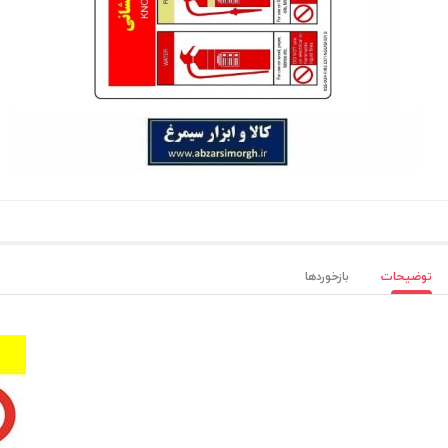
توضیحات
بازخوردها