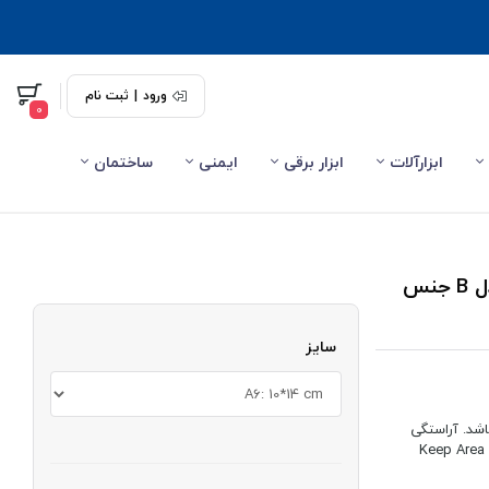
ورود
|
ثبت نام
0
ابزارآلات
ابزار برقی
ایمنی
ساختمان
برچسب شناخت انواع کپسول کپسول آتش نشانی مدل B جنس
سایز
شد. آراستگی
ا برچسب و تابلو لطفا نظافت را رعایت کنید Keep Area Clean