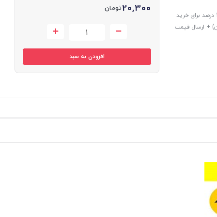
20,300
تومان
امتیازات این خرید: درصد تخفیف به کلیه سفارشات (در فاکنور نهایی) + تخفیف 10 درصد برای خرید
طقه 7 تهران و استان مازندران) + ارسال قیمت
افزودن به سبد