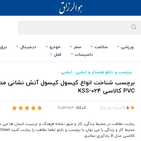
ورزشی
سلامت
سفر
خودرو
دیجیتال
برق
تاسیسات
قفل
برچسب و تابلو هشدار و ایمنی
ایمنی
/
/
PVC کالاسی KSS-024
کدکالا:
5
(
امتیاز
1
خریدار
)
رعایت نظافت در محیط زندگی، کار و شهر نشانه فرهنگ و تربییت انسان ها می با
محیط کار و زندگی را می توان ب
کالاسی مدل B یادآوری نمائیم.