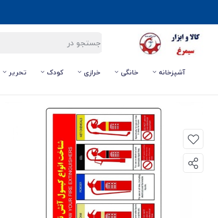
آشپزخانه
خانگی
خرازی
کودک
تحریر
صفحه اصلی
/
ایمنی
/
برچسب شناخت انواع کپسول کپسول آتش نشانی مدل B جنس PVC کالاسی KSS-024