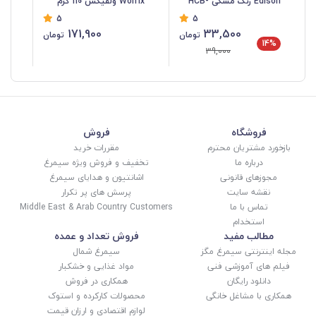
Edison رنگ مشکی HCB-
Wolfix ولفیکس 110 گرم
5
5
056
ACB-054
گرم 053
171,900
33,500
تومان
تومان
14%
39,000
فروشگاه
فروش
بازخورد مشتریان محترم
مقررات خرید
درباره ما
تخفیف و فروش ویژه سیمرغ
مجوزهای قانونی
اشانتیون و هدایای سیمرغ
نقشه سایت
پرسش های پر تکرار
تماس با ما
Middle East & Arab Country Customers
استخدام
مطالب مفید
فروش تعداد و عمده
مجله اینترنتی سیمرغ مگز
سیمرغ شمال
فیلم های آموزشی فنی
مواد غذایی و خشکبار
دانلود رایگان
همکاری در فروش
همکاری با مشاغل خانگی
محصولات کارکرده و استوک
لوازم اقتصادی و ارزان قیمت