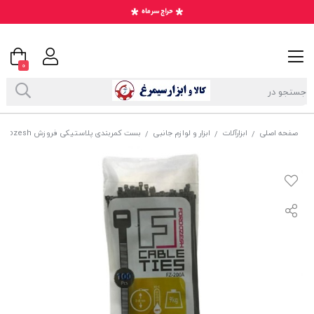
0
صفحه اصلی
ابزارآلات
ابزار و لوازم جانبی
بست کمربندی پلاستیکی فروزش Foroozesh سایز 200 * 2.5 میلی متر ABK-004
/
/
/