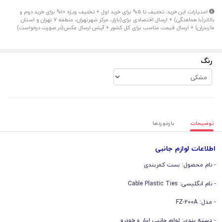
امتیازات این خرید: تخفیف تا 5% برای خرید اول + تخفیف ویژه 10% برای خرید دوم و
بالاتر(با هماهنگی) + ارسال اقتصادی برای(بازار، مرکز شهرتهران، منطقه 7 تهران و استان
مازندران) + ارسال قیمت مناسب برای کل کشور + آپشن ارسال عکس(در صورت درخواست)
رنگ
توضیحات
بازخوردها
اطلاعات لوازم جانبی
- نام محصول: بست کمربندی
- نام انگلیسی: Cable Plastic Ties
- مدل: FZ-200A
- دسته بندی: لوازم جانبی ابزار و خودرو