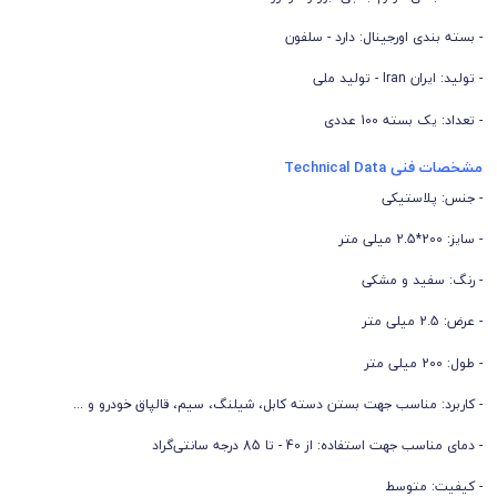
- بسته بندی اورجینال: دارد - سلفون
- تولید: ایران Iran - تولید ملی
- تعداد: یک بسته 100 عددی
مشخصات فنی Technical Data
- جنس: پلاستیکی
- سایز: 200*2.5 میلی متر
- رنگ: سفید و مشکی
- عرض: 2.5 میلی متر
- طول: 200 میلی متر
- کاربرد: مناسب جهت بستن دسته کابل، شیلنگ، سیم، قالپاق خودرو و ...
- دمای مناسب جهت استفاده: از 40 - تا 85 درجه سانتی‌گراد
- کیفیت: متوسط