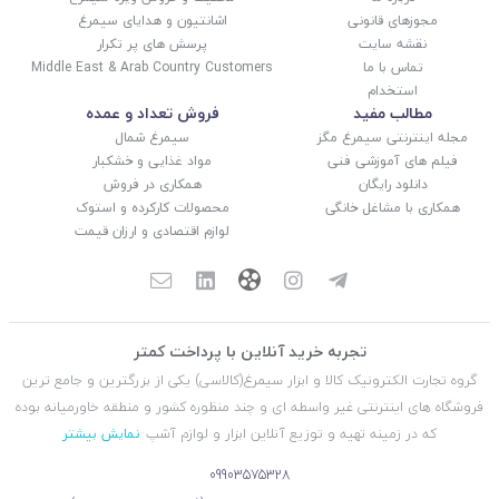
مجوزهای قانونی
اشانتیون و هدایای سیمرغ
نقشه سایت
پرسش های پر تکرار
تماس با ما
Middle East & Arab Country Customers
استخدام
مطالب مفید
فروش تعداد و عمده
مجله اینترنتی سیمرغ مگز
سیمرغ شمال
فیلم های آموزشی فنی
مواد غذایی و خشکبار
دانلود رایگان
همکاری در فروش
همکاری با مشاغل خانگی
محصولات کارکرده و استوک
لوازم اقتصادی و ارزان قیمت
تجربه خرید آنلاین با پرداخت کمتر
گروه تجارت الکترونیک کالا و ابزار سیمرغ(کالاسی) یکی از بزرگترین و جامع ترین
فروشگاه های اینترنتی غیر واسطه ای و چند منظوره کشور و منطقه خاورمیانه بوده
که در زمینه تهیه و توزیع آنلاین ابزار و لوازم آشپ
نمایش بیشتر
09903575328