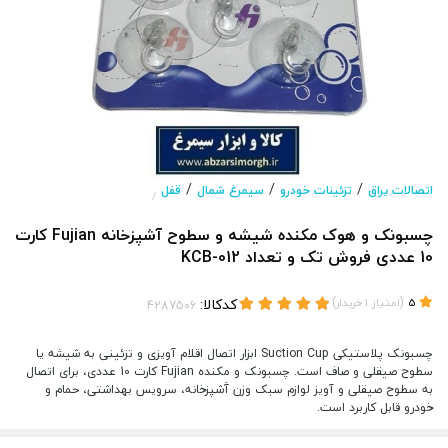
/
/
/
اتصالات یراق
تزئینات خودرو
سیمرغ شمال
قفل
/
چسبونک و هوک مکنده شیشه و سطوح آشپزخانه Fujian کارت
10 عددی فروش تک و تعداد KCB-012
(
)
کدکالا:
5
امتیاز
1
خریدار
چسبونک پلاستیکی Suction Cup ابزار اتصال اقلام آویزی و تزئینی به شیشه یا
سطوح صیقلی و صاف است. چسبونک و مکنده Fujian کارت 10 عددی، برای اتصال
به سطوح صیقلی و آویز لوازم سبک وزن آَشپزخانه، سرویس بهداشتی، حمام و
خودرو قابل کاربرد است.