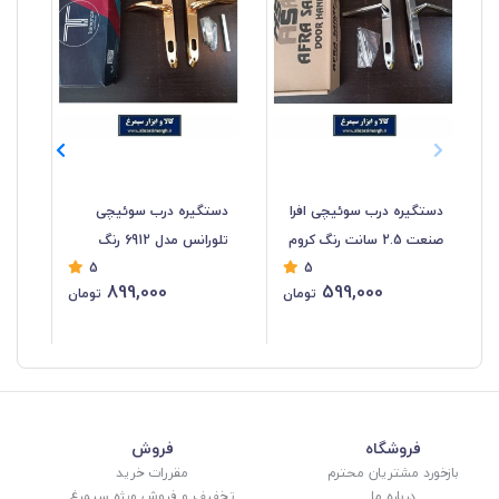
دستگیره درب سوئیچی افرا
دستگیره درب سوئیچی
بس
صنعت 2.5 سانت رنگ کروم
تلورانس مدل 6912 رنگ
31
5
5
LDG-016
طلایی 2.5 سانت LDG-015
899,000
599,000
تومان
تومان
فروشگاه
فروش
بازخورد مشتریان محترم
مقررات خرید
درباره ما
تخفیف و فروش ویژه سیمرغ