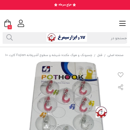
0
صفحه اصلی
قفل
چسبونک و هوک مکنده شیشه و سطوح آشپزخانه Fujian کارت 10 عددی فروش تک و تعداد KCB-012
/
/