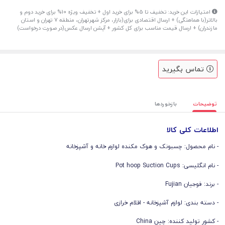
امتیازات این خرید: تخفیف تا 5% برای خرید اول + تخفیف ویژه 10% برای خرید دوم و
بالاتر(با هماهنگی) + ارسال اقتصادی برای(بازار، مرکز شهرتهران، منطقه 7 تهران و استان
مازندران) + ارسال قیمت مناسب برای کل کشور + آپشن ارسال عکس(در صورت درخواست)
تماس بگیرید
توضیحات
بازخوردها
اطلاعات کلی کالا
- نام محصول: چسبونک و هوک مکنده لوازم خانه و آشپزخانه
- نام انگلیسی: Pot hoop Suction Cups
- برند: فوجیان Fujian
- دسته بندی: لوازم آشپزخانه - اقلام خرازی
- کشور تولید کننده: چین China