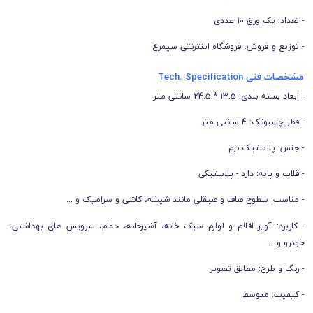
- تعداد: یک ورق 10 عددی
- توزیع و فروش: فروشگاه اینترنتی سیمرغ
مشخصات فنی Tech. Specification
- ابعاد بسته بندی: 13.5 * 24.5 سانتی متر
- قطر چسبونک: 4 سانتی متر
- جنس: پلاستیک نرم
- قلاب و پایه: دارد - پلاستیکی
- مناسب: سطوح صاف و صیقلی مانند شیشه، کاشی و سرامیک و ...
- کاربرد: آویز اقلام و لوازم سبک خانه، آشپزخانه، حمام، سرویس های بهداشتی،
خودرو و ...
- رنگ و طرح: مطابق تصویر
- کیفیت: متوسط