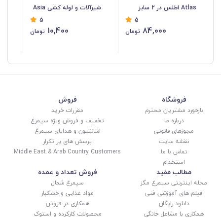
Atlas اطلس در 2 سایز
شیرآلات و لوله کشی Asia
5
5
کوچک و بزرگ SCB-003
Kavir آسیا کویر SSH-082
وست 1
10,400
84,000
تومان
تومان
فروشگاه
فروش
بازخورد مشتریان محترم
مقررات خرید
درباره ما
تخفیف و فروش ویژه سیمرغ
مجوزهای قانونی
اشانتیون و هدایای سیمرغ
نقشه سایت
پرسش های پر تکرار
تماس با ما
Middle East & Arab Country Customers
استخدام
مطالب مفید
فروش تعداد و عمده
مجله اینترنتی سیمرغ مگز
سیمرغ شمال
فیلم های آموزشی فنی
مواد غذایی و خشکبار
دانلود رایگان
همکاری در فروش
همکاری با مشاغل خانگی
محصولات کارکرده و استوک