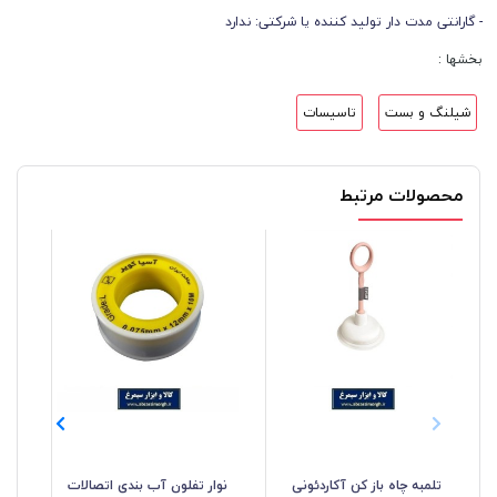
- گارانتی مدت دار تولید کننده یا شرکتی: ندارد
بخشها :
شیلنگ و بست
تاسیسات
محصولات مرتبط
تلمبه چاه باز کن آکاردئونی
نوار تفلون آب بندی اتصالات
کات