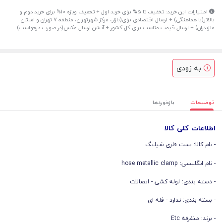
امتیازات این خرید: تخفیف تا 5% برای خرید اول + تخفیف ویژه 10% برای خرید دوم و
بالاتر(با هماهنگی) + ارسال اقتصادی برای(بازار، مرکز شهرتهران، منطقه 7 تهران و استان
مازندران) + ارسال قیمت مناسب برای کل کشور + آپشن ارسال عکس(در صورت درخواست)
به زودی
توضیحات
بازخوردها
اطلاعات کلی کالا
- نام کالا:
بست فلزی شیلنگ
- نام انگلیسی: hose metallic clamp
- دسته بندی:
لوله کشی - اتصالات
- بسته بندی: ندارد - فله ای
- برند: متفرقه Etc