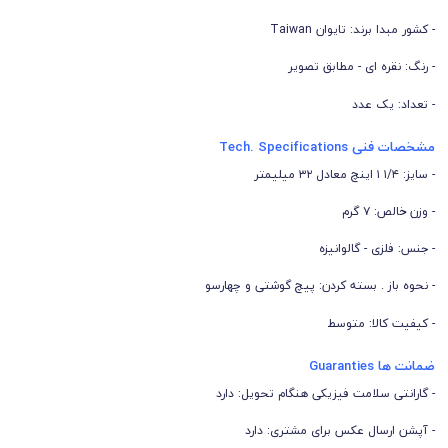
- کشور مبدا برند: تایوان Taiwan
- رنگ: نقره ای - مطابق تصویر
- تعداد: یک عدد
مشخصات فنی Tech. Specifications
- سایز: ۱/۴ ۱ اینچ معادل ۳۲ میلیمتر
- وزن خالص: ۷ گرم
- جنس:
فلزی - گالوانیزه
- نحوه باز . بسته کردن: پیچ گوشتی و چهارسو
- کیفیت کالا: متوسط
ضمانت ها Guaranties
- گارانتی سلامت فیزیکی هنگام تحویل: دارد
- آپشن ارسال عکس برای مشتری: دارد