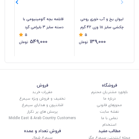
لیوان یخ و آب خوری روحی
قابلمه بچه آلومینیومی با
کاس
چکشی سایز 18 وزن 42 گرم
دسته سایز 3 بایرامی گرد
5
5
HZF-043
قطر 17 سانت HZF-042
17
549,000
139,000
تومان
تومان
%
فروشگاه
فروش
بازخورد مشتریان محترم
مقررات خرید
درباره ما
تخفیف و فروش ویژه سیمرغ
مجوزهای قانونی
اشانتیون و هدایای سیمرغ
نقشه سایت
پرسش های پر تکرار
تماس با ما
Middle East & Arab Country Customers
استخدام
مطالب مفید
فروش تعداد و عمده
مجله اینترنتی سیمرغ مگز
سیمرغ شمال