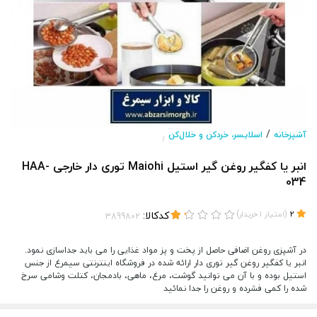
/
آشپزخانه
اسلایسر، خردکن و خلال‌کن
/
انبر یا کفگیر روغن گیر استیل Maiohi توری دار خارجی HAA-
034
(
)
کدکالا:
2
امتیاز
1
خریدار
در آشپزی روغن اضافی حاصل از پخت و پز مواد غذایی را می باید جداسازی نمود.
انبر یا کفگیر روغن گیر توری دار ارائه شده در فروشگاه اینترنتی سیمرغ از جنس
استیل بوده و با آن می توانید گوشت، مرغ، ماهی، بادمجان، کتلت وشامی سرخ
شده را کمی فشرده و روغن را جدا نمائید