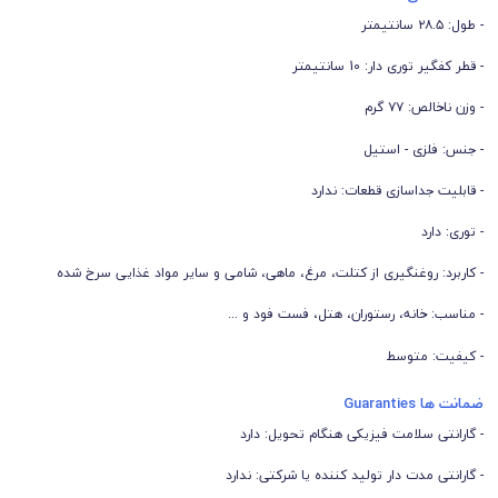
- طول: ۲۸.۵ سانتیمتر
- قطر کفگیر توری دار: 10 سانتیمتر
- وزن ناخالص: ۷۷ گرم
- جنس: فلزی - استیل
- قابلیت جداسازی قطعات: ندارد
- توری: دارد
- کاربرد: روغنگیری از کتلت، مرغ، ماهی، شامی و سایر مواد غذایی سرخ شده
- مناسب: خانه، رستوران، هتل، فست فود و ...
- کیفیت: متوسط
ضمانت ها Guaranties
- گارانتی سلامت فیزیکی هنگام تحویل: دارد
- گارانتی مدت دار تولید کننده یا شرکتی: ندارد