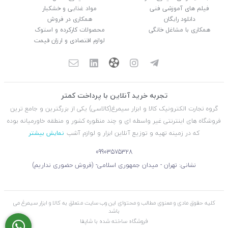
فیلم های آموزشی فنی
مواد غذایی و خشکبار
دانلود رایگان
همکاری در فروش
همکاری با مشاغل خانگی
محصولات کارکرده و استوک
لوازم اقتصادی و ارزان قیمت
تجربه خرید آنلاین با پرداخت کمتر
گروه تجارت الکترونیک کالا و ابزار سیمرغ(کالاسی) یکی از بزرگترین و جامع ترین
فروشگاه های اینترنتی غیر واسطه ای و چند منظوره کشور و منطقه خاورمیانه بوده
که در زمینه تهیه و توزیع آنلاین ابزار و لوازم آشپ
نمایش بیشتر
09903575328
نشانی: تهران - میدان جمهوری اسلامی- (فروش حضوری نداریم)
کلیه حقوق مادی و معنوی مطالب و محتوای این وب سایت متعلق به کالا و ابزار سیمرغ می
باشد
فروشگاه ساخته شده با شاپفا