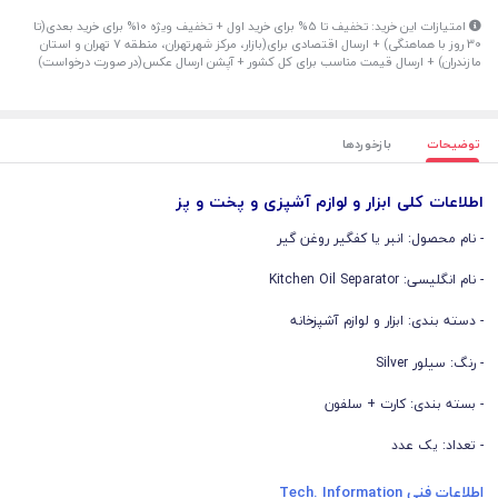
امتیازات این خرید: تخفیف تا 5% برای خرید اول + تخفیف ویژه 10% برای خرید بعدی(تا
30 روز با هماهنگی) + ارسال اقتصادی برای(بازار، مرکز شهرتهران، منطقه 7 تهران و استان
مازندران) + ارسال قیمت مناسب برای کل کشور + آپشن ارسال عکس(در صورت درخواست)
توضیحات
بازخوردها
اطلاعات کلی ابزار و لوازم آشپزی و پخت و پز
- نام محصول: انبر یا کفگیر روغن گیر
- نام انگلیسی: Kitchen Oil Separator
- دسته بندی: ابزار و لوازم آشپزخانه
- رنگ: سیلور Silver
- بسته بندی: کارت + سلفون
- تعداد: یک عدد
اطلاعات فنی Tech. Information