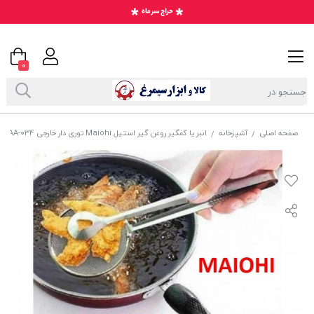
0
صفحه اصلی
آشپزخانه
انبر یا کفگیر روغن گیر استیل Maiohi توری دار خارجی HAA-034
/
/