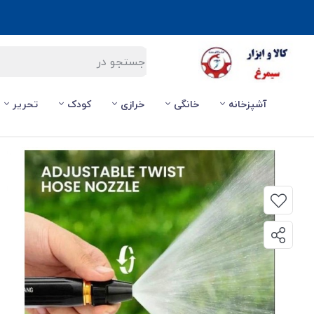
آشپزخانه
خانگی
خرازی
کودک
تحریر
صفحه اصلی
/
خانگی
/
ابزار و وسایل باغبانی و آبیاری
/
سری و نازل آب پاش و کارواش Gaoyashuiqiang طول 17 سانت جعبه دار 54