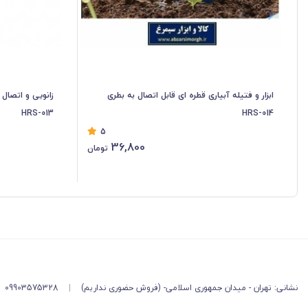
ابزار و فتیله آبیاری قطره ای قابل اتصال به بطری
HRS-013
HRS-014
5
36,800
تومان
نشانی: تهران - میدان جمهوری اسلامی- (فروش حضوری نداریم)
|
09903575328