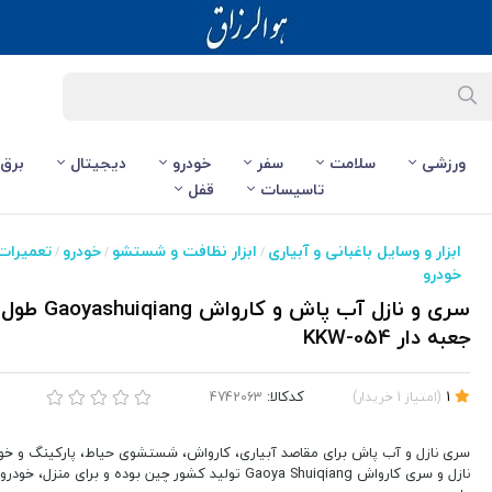
ورزشی
سلامت
سفر
خودرو
دیجیتال
برق
تاسیسات
قفل
KKW-0
ابزار و وسایل باغبانی و آبیاری
ابزار نظافت و شستشو
خودرو
تعمیرات 
/
/
/
خودرو
جعبه دار KKW-054
کدکالا:
1
(
امتیاز
1
خریدار
)
سری نازل و آب پاش برای مقاصد آبیاری، کارواش، شستشوی حیاط، پارکینگ و خودر
نازل و سری کارواش Gaoya Shuiqiang تولید کشور چین بوده و برای منزل