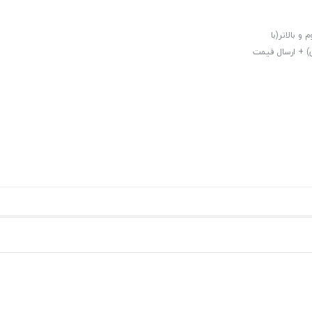
فیف ویژه 10% برای خرید دوم و بالاتر(با
قه 7 تهران و استان مازندران) + ارسال قیمت