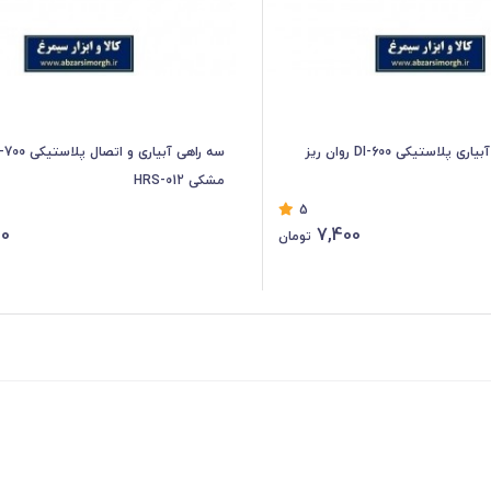
زانویی و اتصال آبیاری پلاستیکی DI-600 روان ریز
مشکی HRS-012
5
00
7,400
تومان