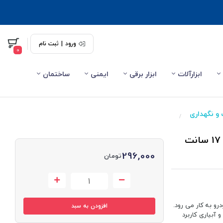
ورود
|
ثبت نام
0
ابزارآلات
ابزار برقی
ایمنی
ساختمان
و نگهداری
/
سری و نازل آب پاش و کارواش Gaoyashuiqiang طول 17 سانت
296,000
تومان
و به کار می رود.
افزودن به سبد
، خودرو و آبیاری کاربرد