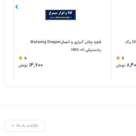
سه راهی آبیاری و اتصال پلاستیکی DI-700 رنگ
قطره چکان آبیاری و اتصالWatering Dropper
پلاستیکی HRS-011
10
5
5
14,700
8,4
تومان
تومان
بازگشت به بالا