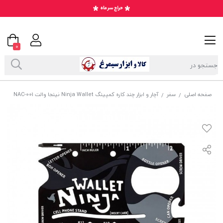
0
صفحه اصلی
سفر
آچار و ابزار چند کاره کمپینگ Ninja Wallet نینجا والت NAC-001
/
/