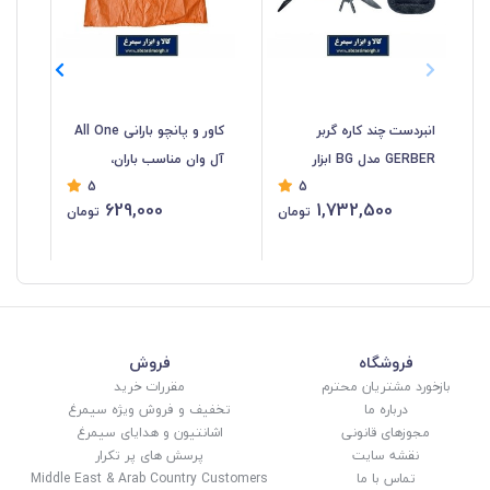
انبردست چند کاره گربر
کاور و پانچو بارانی All One
کاو
GERBER مدل BG ابزار
آل وان مناسب باران،
نای
5
5
کمپینگ و طبیعت گردی
کمپینگ و طبیعت گردی
کلا
629,000
1,732,500
تومان
تومان
کیف دار HAC-012
داخل نقره ای NBK-011
09
فروشگاه
فروش
بازخورد مشتریان محترم
مقررات خرید
درباره ما
تخفیف و فروش ویژه سیمرغ
مجوزهای قانونی
اشانتیون و هدایای سیمرغ
نقشه سایت
پرسش های پر تکرار
تماس با ما
Middle East & Arab Country Customers