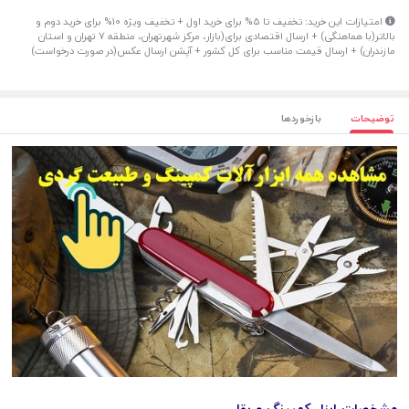
امتیازات این خرید: تخفیف تا 5% برای خرید اول + تخفیف ویژه 10% برای خرید دوم و
بالاتر(با هماهنگی) + ارسال اقتصادی برای(بازار، مرکز شهرتهران، منطقه 7 تهران و استان
مازندران) + ارسال قیمت مناسب برای کل کشور + آپشن ارسال عکس(در صورت درخواست)
توضیحات
بازخوردها
مشخصات ابزار کمپینگ و بقا