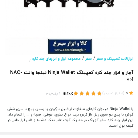
/
/
ابزارآلات کمپینگ و سفر
سفر
مجموعه ابزار و ابزارهای چند کاره
/
آچار و ابزار چند کاره کمپینگ Ninja Wallet نینجا والت NAC-
001
(
)
کدکالا:
5
امتیاز
1
خریدار
با Ninja Wallet میتوان کارهای متفاوت از قبیل بازکردن یا بستن پیچ‌ با سری شش
گوش یا پیچ‌ دو سوی ریز، باز کردن درب انواع بطری، قوطی، جعبه و ... را انجام داد.
این ابزار چند کاره سایز کوچک در حد یک کارت عابر بانک داشته و قابل قرار دادن در
کیف پول است.