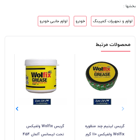
بخشها :
لوازم و تجهیزات کمپینگ
خودرو
لوازم جانبی خودرو
محصولات مرتبط
گریس لیتیم چند منظوره
گریس Wolfix ولفیکس
اسپ
Wolfix ولفیکس 110 گرم
تحت لیسانس آلمان 454