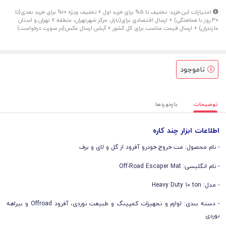
امتیازات این خرید: تخفیف تا 5% برای خرید اول + تخفیف ویژه 10% برای خرید بعدی(تا
30 روز با هماهنگی) + ارسال اقتصادی برای(بازار، مرکز شهرتهران، منطقه 7 تهران و استان
مازندران) + ارسال قیمت مناسب برای کل کشور + آپشن ارسال عکس(در صورت درخواست)
ناموجود
توضیحات
بازخوردها
اطلاعات ابزار چند کاره
- نام محصول: مت خروج خودرو آفرود از گل و لای و برف
- نام انگلیسی: Off-Road Escaper Mat
- مدل: Heavy Duty 10 ton
- دسته بندی: لوازم و تجهیزات کمپینگ و طبیعت نوردی، آفرود Offroad و بیراهه
نوردی