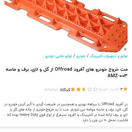
/
/
لوازم و تجهیزات کمپینگ
خودرو
لوازم جانبی خودرو
/
مت خروج خودرو های آفرود Offroad از گل و لای، برف و ماسه
AMZ-003
(
)
کدکالا:
3
امتیاز
1
خریدار
در آفرود Offroad یا بیراهه نوردی و همچنین در طبیعت گردی با گیر کردن خودرو در
گل، لای، برف و ماسه مواجه می شویم. مت یا پد خروج خودرو از چاله های گل و
لای و برف ارائه شده در کمپینگ و آفرود سیمرغ از نوع قوی Heavy Duty بوده که
قابلیت تحمل ۱۰ تن وزن را دارد.