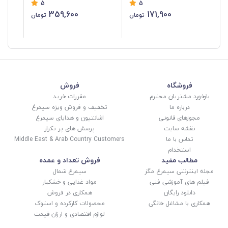
5
5
ACB-054
گرم ACB-053
359,600
171,900
تومان
تومان
03
فروشگاه
فروش
بازخورد مشتریان محترم
مقررات خرید
درباره ما
تخفیف و فروش ویژه سیمرغ
مجوزهای قانونی
اشانتیون و هدایای سیمرغ
نقشه سایت
پرسش های پر تکرار
تماس با ما
Middle East & Arab Country Customers
استخدام
مطالب مفید
فروش تعداد و عمده
مجله اینترنتی سیمرغ مگز
سیمرغ شمال
فیلم های آموزشی فنی
مواد غذایی و خشکبار
دانلود رایگان
همکاری در فروش
همکاری با مشاغل خانگی
محصولات کارکرده و استوک
لوازم اقتصادی و ارزان قیمت