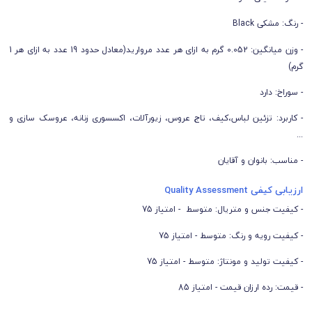
- رنگ: مشکی Black
- وزن میانگین: 0.052 گرم به ازای هر عدد مروارید(معادل حدود 19 عدد به ازای هر 1
گرم)
- سوراخ: دارد
- کاربرد: تزئین لباس،کیف، تاج عروس، زیورآلات، اکسسوری زنانه، عروسک سازی و
...
- مناسب: بانوان و آقایان
ارزیابی کیفی Quality Assessment
- کیفیت جنس و متریال: متوسط - امتیاز 75
- کیفیت رویه و رنگ: متوسط - امتیاز 75
- کیفیت تولید و مونتاژ: متوسط - امتیاز 75
- قیمت: رده ارزان قیمت - امتیاز 85