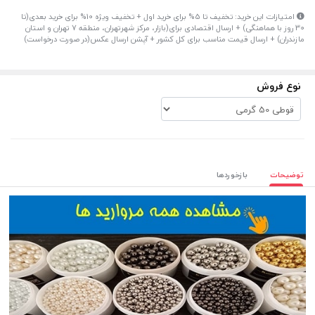
امتیازات این خرید: تخفیف تا 5% برای خرید اول + تخفیف ویژه 10% برای خرید بعدی(تا
30 روز با هماهنگی) + ارسال اقتصادی برای(بازار، مرکز شهرتهران، منطقه 7 تهران و استان
مازندران) + ارسال قیمت مناسب برای کل کشور + آپشن ارسال عکس(در صورت درخواست)
نوع فروش
توضیحات
بازخوردها