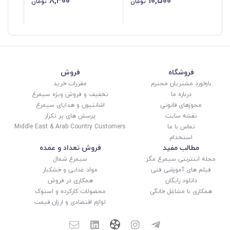
8,400
10,500
تومان
تومان
12
فروشگاه
فروش
بازخورد مشتریان محترم
مقررات خرید
درباره ما
تخفیف و فروش ویژه سیمرغ
مجوزهای قانونی
اشانتیون و هدایای سیمرغ
نقشه سایت
پرسش های پر تکرار
تماس با ما
Middle East & Arab Country Customers
استخدام
مطالب مفید
فروش تعداد و عمده
مجله اینترنتی سیمرغ مگز
سیمرغ شمال
فیلم های آموزشی فنی
مواد غذایی و خشکبار
دانلود رایگان
همکاری در فروش
همکاری با مشاغل خانگی
محصولات کارکرده و استوک
لوازم اقتصادی و ارزان قیمت