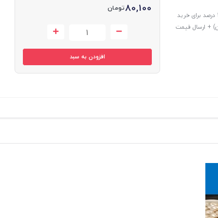
80,100
تومان
امتیازات این خرید: درصد تخفیف به کلیه سفارشات (در فاکنور نهایی) + تخفیف 10 درصد برای خرید
طقه 7 تهران و استان مازندران) + ارسال قیمت
افزودن به سبد