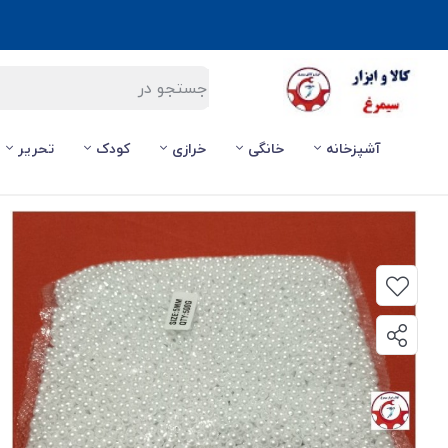
آشپزخانه
خانگی
خرازی
کودک
تحریر
صفحه اصلی
/
خرازی
/
مروارید پلاستیکی سایز 5 رنگ سفید فروش وزنی و کیلویی HPL-WH5