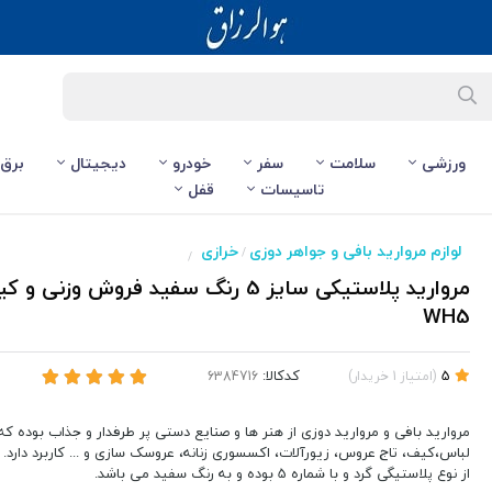
ورزشی
سلامت
سفر
خودرو
دیجیتال
برق
تاسیسات
قفل
لوازم مروارید بافی و جواهر دوزی
خرازی
/
/
WH5
کدکالا:
5
(
امتیاز
1
خریدار
)
مروارید بافی و مروارید دوزی از هنر ها و صنایع دستی پر طرفدار و جذاب بوده که 
لباس،کیف، تاج عروس، زیورآلات، اکسسوری زنانه، عروسک سازی و ... کاربرد دارد. م
از نوع پلاستیگی گرد و با شماره 5 بوده و به رنگ سفید می باشد.