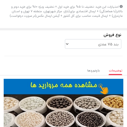
امتیازات این خرید: تخفیف تا 5% برای خرید اول + تخفیف ویژه 10% برای خرید دوم و
بالاتر(با هماهنگی) + ارسال اقتصادی برای(بازار، مرکز شهرتهران، منطقه 7 تهران و استان
مازندران) + ارسال قیمت مناسب برای کل کشور + آپشن ارسال عکس(در صورت درخواست)
نوع فروش
توضیحات
بازخوردها