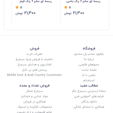
ریسه ای سایز 6 رنگ یاسی
ریسه ای سایز 6 رنگ قرمز
5
5
فروش بندی، وزنی و کیلویی
فروش بندی، وزنی و کیلویی
فرو
21,300
21,300
تومان
تومان
T6
HPL-RDT6
HPL-LIT6
فروشگاه
فروش
بازخورد مشتریان محترم
مقررات خرید
درباره ما
تخفیف و فروش ویژه سیمرغ
مجوزهای قانونی
اشانتیون و هدایای سیمرغ
نقشه سایت
پرسش های پر تکرار
تماس با ما
Middle East & Arab Country Customers
استخدام
مطالب مفید
فروش تعداد و عمده
مجله اینترنتی سیمرغ مگز
سیمرغ شمال
فیلم های آموزشی فنی
مواد غذایی و خشکبار
دانلود رایگان
همکاری در فروش
همکاری با مشاغل خانگی
محصولات کارکرده و استوک
لوازم اقتصادی و ارزان قیمت