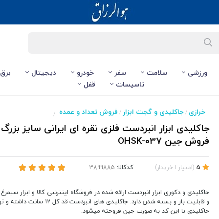
ورزشی
سلامت
سفر
خودرو
دیجیتال
برق
تاسیسات
قفل
خرازی
جاکلیدی و گجت ابزار
فروش تعداد و عمده
/
/
/
فروش جین OHSK-037
کدکالا:
5
(
امتیاز
1
خریدار
)
جاکلیدی و دکوری ابزار انبردست ارائه شده در فروشگاه اینترنتی کالا و ابزار سیمر
و قابلیت باز و بسته شدن دارد. جاکلیدی های ان
جاکلیدی با این کد به صورت جین فروخته میشود.