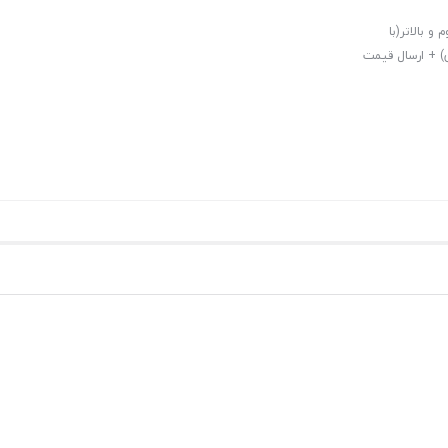
فیف ویژه 10% برای خرید دوم و بالاتر(با
قه 7 تهران و استان مازندران) + ارسال قیمت