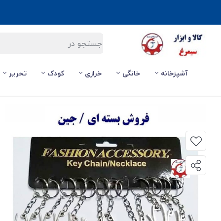
آشپزخانه
خانگی
خرازی
کودک
تحریر
صفحه اصلی
/
خرازی
/
جاکلیدی ابزار انبردست فلزی نقره ای ایرانی سایز بزرگ ۱۲ سانت فروش جین OHSK-037