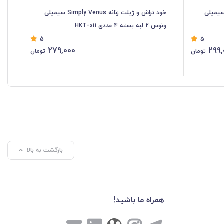
ش و ژیلت زنانه Simply Venus سیمپلی
خود تراش و ژیلت زنانه Simply Venus سیمپلی
ونوس 2 لبه بسته 4 عددی HKT-011
لبه و پک
5
5
279,000
299,
تومان
تومان
بازگشت به بالا
همراه ما باشید!