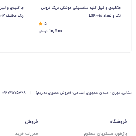
جاکلیدی و لیبل کلید پلاستیکی موشکی بزرگ فروش
جا کلیدی و لیب
تک و تعداد LSK-018
رنگ مخنلف LSK-017
5
10,500
تومان
نشانی: تهران - میدان جمهوری اسلامی- (فروش حضوری نداریم)
|
09903575328
فروشگاه
فروش
بازخورد مشتریان محترم
مقررات خرید