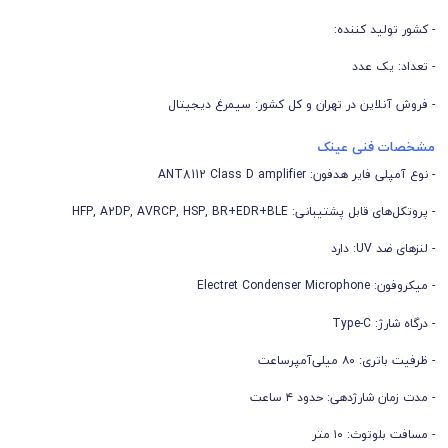
- کشور تولید کننده:
- تعداد: یک عدد
- فروش آنلاین در تهران و کل کشور: سیمرغ دیجیتال
مشخصات فنی عینک
- نوع آمپلی‌ فایر هدفون: ANT8112 Class D amplifier
- پروتکل‌های قابل پشتیبانی: HFP, A2DP, AVRCP, HSP, BR+EDR+BLE
- لنزهای ضد UV: دارد
- میکروفون: Electret Condenser Microphone
- درگاه شارژ: Type-C
- ظرفیت باتری: ۸۰ میلی‌آمپرساعت
- مدت زمان شارژدهی: حدود ۴ ساعت
- مسافت بلوتوث: ۱۰ متر