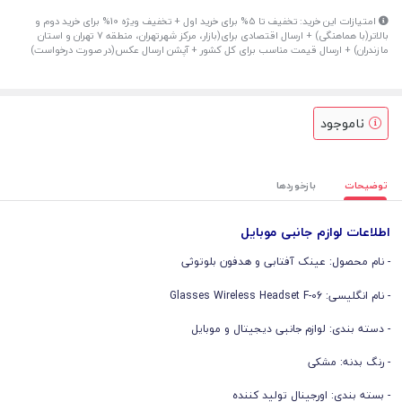
امتیازات این خرید: تخفیف تا 5% برای خرید اول + تخفیف ویژه 10% برای خرید دوم و
بالاتر(با هماهنگی) + ارسال اقتصادی برای(بازار، مرکز شهرتهران، منطقه 7 تهران و استان
مازندران) + ارسال قیمت مناسب برای کل کشور + آپشن ارسال عکس(در صورت درخواست)
ناموجود
توضیحات
بازخوردها
اطلاعات لوازم جانبی موبایل
- نام محصول: ‌عینک آفتابی و هدفون بلوتوثی
- نام انگلیسی: Glasses Wireless Headset F-06
- دسته بندی: لوازم جانبی دیجیتال و موبایل
- رنگ بدنه: مشکی
- بسته بندی: اورجینال تولید کننده