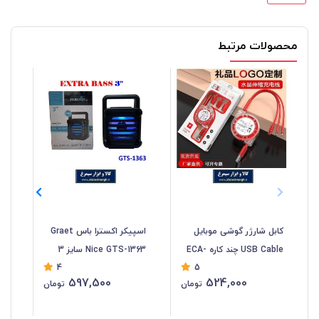
محصولات مرتبط
کابل شارژر گوشی موبایل
اسپیکر اکسترا باس Graet
USB Cable چند کاره ECA-
Nice GTS-1363 سایز 3
مای
4
5
005
اینچ DSP-052
اقتص
597,500
524,000
تومان
تومان