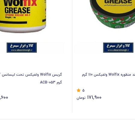
گریس لیتیم چند منظوره Wolfix ولفیکس 110 گرم
گرم ACB-053
5
,600
171,900
تومان