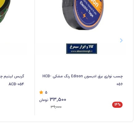
چسب نواری برق ادیسون Edison رنگ مشکی HCB-
ACB-054
056
5
33,500
تومان
14%
39,000