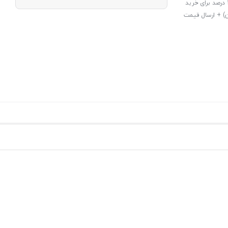
امتیازات این خرید: درصد تخفیف به کلیه سفارشات (در فاکنور نهایی) + تخفیف 10 درصد برای خرید
طقه 7 تهران و استان مازندران) + ارسال قیمت