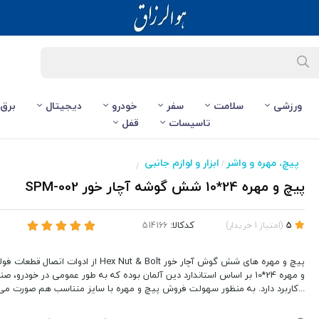
ورزشی
سلامت
سفر
خودرو
دیجیتال
برق
تاسیسات
قفل
پیچ، مهره و واشر
ابزار و لوازم جانبی
/
/
پیچ و مهره 24*10 شش گوشه آچار خور SPM-002
کدکالا:
5
(
امتیاز
1
خریدار
)
پیچ و مهره های شش گوش آچار خور Hex Nut & Bolt از ا
و مهره 24*10 بر اساس استاندارد دین آلمان بوده که به طور عمومی در خودرو،
...کاربرد دارد. به منظور سهولت فروش پیچ و مهره با سایز متناسب هم صورت می 