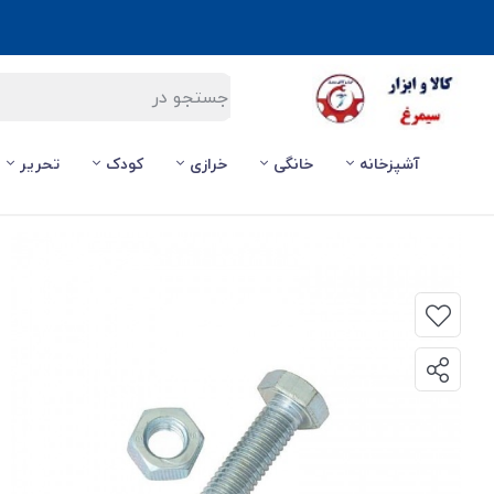
آشپزخانه
خانگی
خرازی
کودک
تحریر
صفحه اصلی
/
ابزارآلات
/
ابزار و لوازم جانبی
/
پیچ و مهره 24*10 شش گوشه آچار خور SPM-002