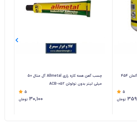
گریس Wolfix ولفیکس تحت لیسانس آلمان 454
چسب آهن همه کاره رازی Allmetal آل متال 50
میلی لیتر بدون تولوئن ACB-052
200 * 2.5 میلی مت
5
5
30,100
359
تومان
تومان