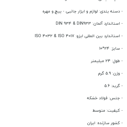
- دسته بندی: لوازم و ابزار جانبی - پیچ و مهره
- استاندارد آلمان: DIN 934 & DIN933
- استاندارد بین المللی ایزو: ISO 4032 & ISO 4017
- سایز: 24
*10
- طول: 24 میلیمتر
- وزن: 5.9 گرم
- گرید: 5.6
- جنس: فولاد خشکه
- کیفیت: متوسط
- کشور سازنده: ایران