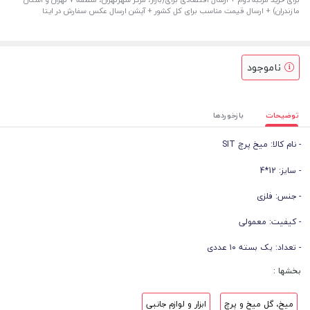
مازندران) + ارسال قیمت مناسب برای کل کشور + آپشن ارسال عکس سفارش در ایتا
ناموجود
توضیحات
بازخوردها
- نام کالا: میخ پرچ SIT
- سایز: 12*4
- جنس: فلزی
- کیفیت: معمولی
- تعداد: یک بسته ۱۰ عددی
بخشها :
میخ، گل میخ و پرچ
ابزار و لوازم جانبی