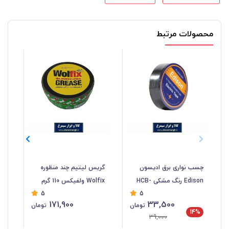
محصولات مرتبط
چسب نواری برق ادیسون
گریس لیتیم چند منظوره
Edison رنگ مشکی HCB-
Wolfix ولفیکس 110 گرم
5
5
056
ACB-054
گرم 053
171,900
33,500
تومان
تومان
14%
39,000