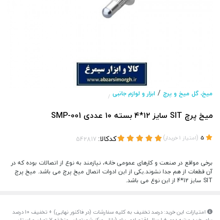
/
میخ، گل میخ و پرچ
ابزار و لوازم جانبی
/
میخ پرچ SIT سایز ۱۲*۴ بسته ۱۰ عددی SMP-001
(
)
کدکالا:
5
امتیاز
1
خریدار
برخی مواقع در صنعت و کارهای عمومی خانه، نیازمند به نوع از اتصالات بوده که در
آن قطعات از هم جدا نشوند.یکی از این ادوات اتصال میخ پرچ می باشد. میخ پرچ
SIT سایز 12*4 از این نوع می باشد.
امتیازات این خرید: درصد تخفیف به کلیه سفارشات (در فاکنور نهایی) + تخفیف 10 درصد
برای خرید مرتبه دوم + ارسال اقتصادی برای(بازار، مرکز شهرتهران، منطقه 7 تهران و استان